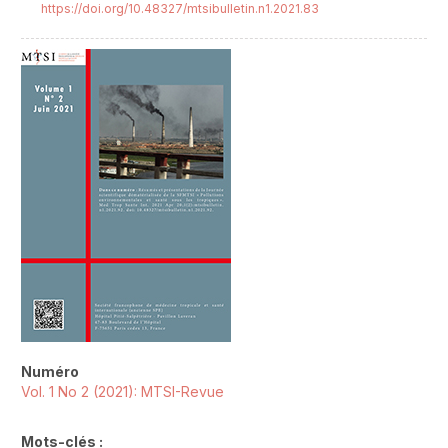
https://doi.org/10.48327/mtsibulletin.n1.2021.83
##plugins.themes.novelty.article.sideb
Numéro
Vol. 1 No 2 (2021): MTSI-Revue
Mots-clés :