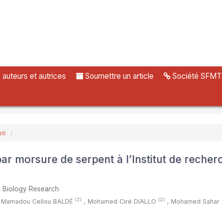
uteurs et autrices
Soumettre un article
Société SFMT
ue
ar morsure de serpent à l’Institut de recher
ed Biology Research
(2)
(2)
Mamadou Cellou BALDÉ
,
Mohamed Ciré DIALLO
,
Mohamed Sahar