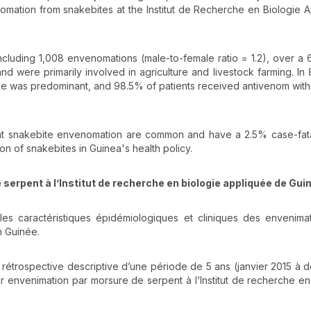
nomation from snakebites at the Institut de Recherche en Biologie 
including 1,008 envenomations (male-to-female ratio = 1.2), over a
d were primarily involved in agriculture and livestock farming. In
ome was predominant, and 98.5% of patients received antivenom wit
that snakebite envenomation are common and have a 2.5% case-fatal
n of snakebites in Guinea's health policy.
erpent à l’Institut de recherche en biologie appliquée de Gui
les caractéristiques épidémiologiques et cliniques des envenima
n Guinée.
 rétrospective descriptive d’une période de 5 ans (janvier 2015 à
ur envenimation par morsure de serpent à l’Institut de recherche en