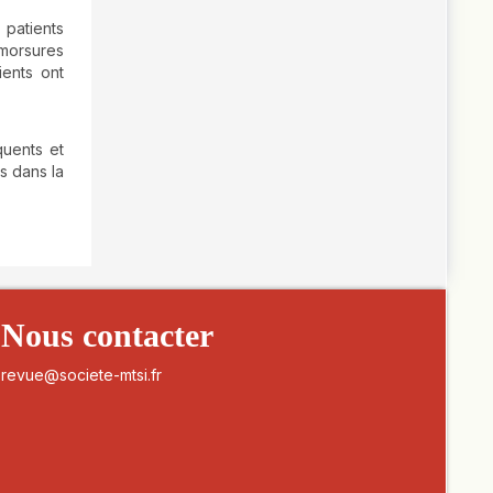
 patients
 morsures
ents ont
quents et
s dans la
Nous contacter
revue@societe-mtsi.fr