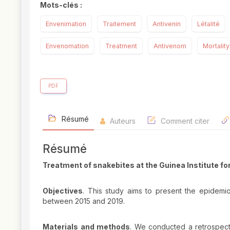
Mots-clés :
Envenimation
Traitement
Antivenin
Létalité
Envenomation
Treatment
Antivenom
Mortality
PDF
Résumé
Auteurs
Comment citer
Résumé
Treatment of snakebites at the Guinea Institute fo
Objectives
. This study aims to present the epidemiol
between 2015 and 2019.
Materials and methods
. We conducted a retrospect