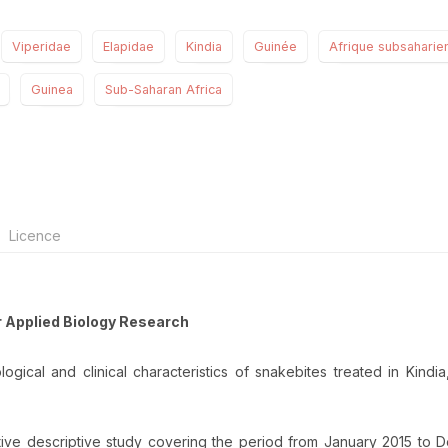
Viperidae
Elapidae
Kindia
Guinée
Afrique subsaharie
Guinea
Sub-Saharan Africa
Licence
r Applied Biology Research
ogical and clinical characteristics of snakebites treated in Kindia
ive descriptive study covering the period from January 2015 to