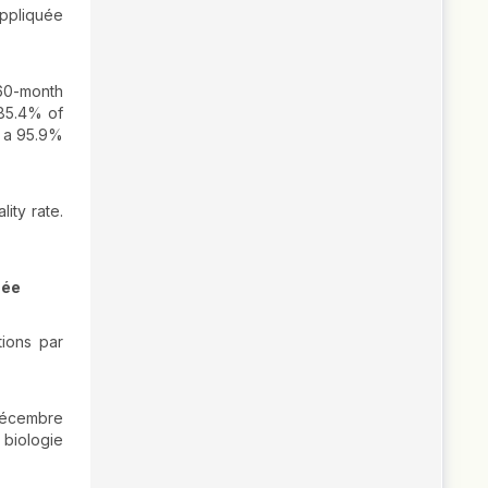
Appliquée
 60-month
 85.4% of
h a 95.9%
ity rate.
née
tions par
 décembre
 biologie