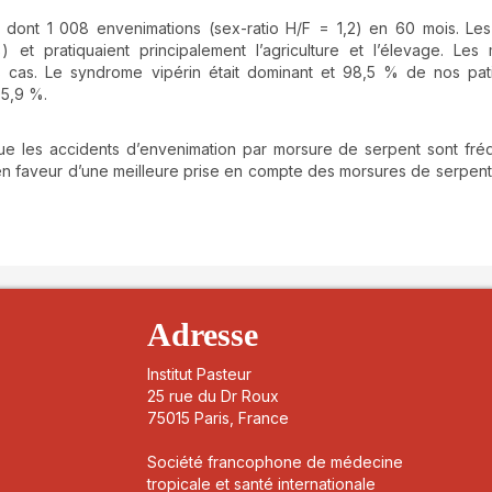
e dont 1 008 envenimations (sex-ratio H/F = 1,2) en 60 mois. Les
) et pratiquaient principalement l’agriculture et l’élevage. Les
 cas. Le syndrome vipérin était dominant et 98,5 % de nos pati
95,9 %.
que les accidents d’envenimation par morsure de serpent sont fré
nt en faveur d’une meilleure prise en compte des morsures de serpent
details##
Adresse
Institut Pasteur
25 rue du Dr Roux
75015 Paris, France
Société francophone de médecine
tropicale et santé internationale