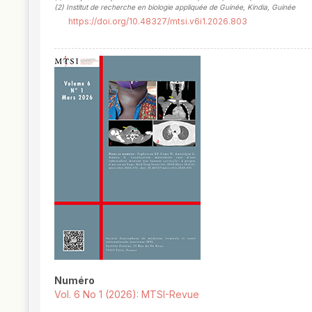
(2)
Institut de recherche en biologie appliquée de Guinée, Kindia, Guinée
https://doi.org/10.48327/mtsi.v6i1.2026.803
##plugins.themes.novelty.article.
Numéro
Vol. 6 No 1 (2026): MTSI-Revue