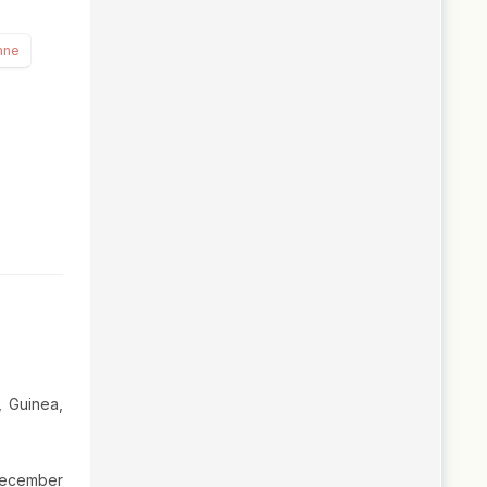
nne
, Guinea,
 December