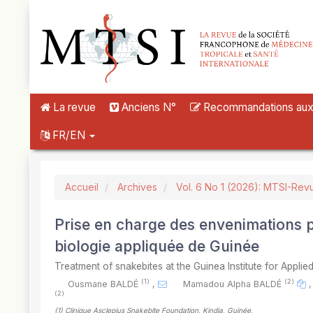
##plugins.themes.novelty.accessible_menu.label##
##plugins.themes.novelty.accessible_menu.main_navigation##
##plugins.themes.novelty.accessible_menu.main_content##
##plugins.themes.novelty.accessible_menu.sidebar##
La revue
Anciens N°
Recommandations aux a
FR/EN
Accueil
Archives
Vol. 6 No 1 (2026): MTSI-Rev
Prise en charge des envenimations p
biologie appliquée de Guinée
Treatment of snakebites at the Guinea Institute for Appli
(1)
(2)
Ousmane BALDÉ
,
Mamadou Alpha BALDÉ
,
(2)
(1)
Clinique Asclepius Snakebite Foundation, Kindia, Guinée
,