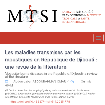
##plugins.themes.novelty.accessible_menu.label##
##plugins.themes.novelty.accessible_menu.main_navigation##
##plugins.themes.novelty.accessible_menu.main_content##
##plugins.themes.novelty.accessible_menu.sidebar##
Tog
navi
Les maladies transmises par les
moustiques en République de Djibouti :
une revue de la littérature
Mosquito-borne diseases in the Republic of Djibouti: a review
of the literature
(1)
Abdoulgabar ABDOURAHMAN OMAR
,
Oumnia
(1)
HIMMI
(1)
Centre de recherche en géophysique, patrimoine naturel et chimie verte
(GEOPAC), Laboratoire géo-biodiversité et patrimoine naturel (GEOBIOL), Institut
scientifique, Université Mohammed V de Rabat, Maroc, Maroc
https://doi.org/10.48327/mtsi.v5i4.2025.778