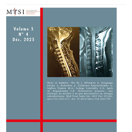
##plugins.themes.novelty.article.sideb