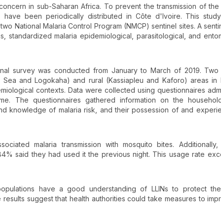
h concern in sub-Saharan Africa. To prevent the transmission of the
s) have been periodically distributed in Côte d'Ivoire. This stud
in two National Malaria Control Program (NMCP) sentinel sites. A sentin
, standardized malaria epidemiological, parasitological, and ento
tional survey was conducted from January to March of 2019. Two
Sea and Logokaha) and rural (Kassiapleu and Kaforo) areas in
miological contexts. Data were collected using questionnaires adm
ome. The questionnaires gathered information on the househol
and knowledge of malaria risk, and their possession of and experi
ociated malaria transmission with mosquito bites. Additionally
84% said they had used it the previous night. This usage rate ex
opulations have a good understanding of LLINs to protect the
results suggest that health authorities could take measures to imp