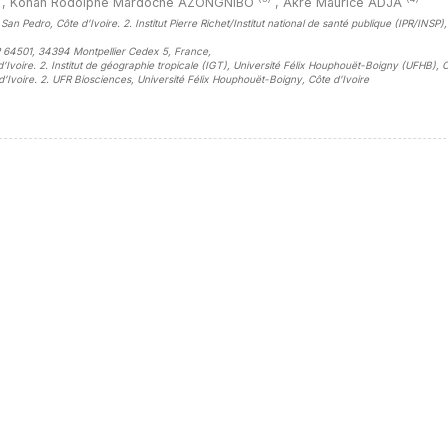
,
Konan Rodolphe Mardoché AZONGNIBO
,
Akré Maurice ADJA
San Pedro, Côte d’Ivoire. 2. Institut Pierre Richet/Institut national de santé publique (IPR/INSP)
P 64501, 34394 Montpellier Cedex 5, France
,
e d’Ivoire. 2. Institut de géographie tropicale (IGT), Université Félix Houphouët-Boigny (UFHB), 
te d’Ivoire. 2. UFR Biosciences, Université Félix Houphouët-Boigny, Côte d'Ivoire
sidebar##