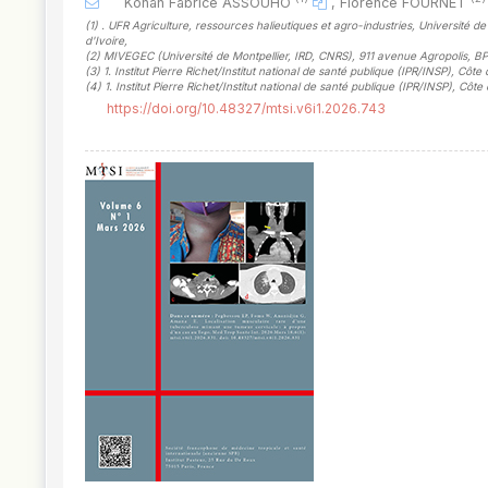
Konan Fabrice ASSOUHO
,
Florence FOURNET
(1)
. UFR Agriculture, ressources halieutiques et agro-industries, Université de 
d'Ivoire
,
(2)
MIVEGEC (Université de Montpellier, IRD, CNRS), 911 avenue Agropolis, B
(3)
1. Institut Pierre Richet/Institut national de santé publique (IPR/INSP), Côt
(4)
1. Institut Pierre Richet/Institut national de santé publique (IPR/INSP), Cô
https://doi.org/10.48327/mtsi.v6i1.2026.743
##plugins.themes.novelty.article.