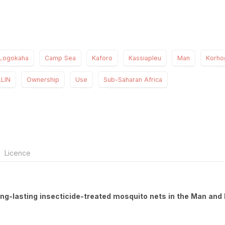
Logokaha
Camp Sea
Kaforo
Kassiapleu
Man
Korho
LLIN
Ownership
Use
Sub-Saharan Africa
Licence
ng-lasting insecticide-treated mosquito nets in the Man and