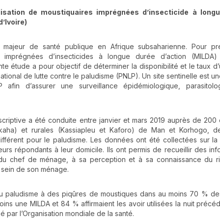
lisation de moustiquaires imprégnées d’insecticide à long
’Ivoire)
majeur de santé publique en Afrique subsaharienne. Pour pré
es imprégnées d’insecticides à longue durée d’action (MILDA)
 étude a pour objectif de déterminer la disponibilité et le taux d’ut
onal de lutte contre le paludisme (PNLP). Un site sentinelle est une
afin d’assurer une surveillance épidémiologique, parasitolo
scriptive a été conduite entre janvier et mars 2019 auprès de 200
aha) et rurales (Kassiapleu et Kaforo) de Man et Korhogo, de
ifférent pour le paludisme. Les données ont été collectées sur l
s répondants à leur domicile. Ils ont permis de recueillir des inf
s du chef de ménage, à sa perception et à sa connaissance du r
au sein de son ménage.
 du paludisme à des piqûres de moustiques dans au moins 70 % de
s une MILDA et 84 % affirmaient les avoir utilisées la nuit précé
sé par l’Organisation mondiale de la santé.