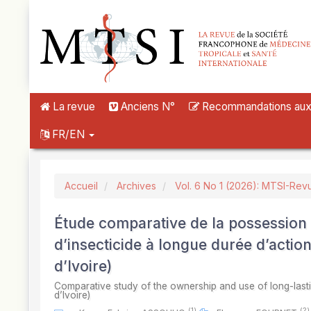
##plugins.themes.novelty.accessible_menu.label##
##plugins.themes.novelty.accessible_menu.main_navigation##
##plugins.themes.novelty.accessible_menu.main_content##
##plugins.themes.novelty.accessible_menu.sidebar##
La revue
Anciens N°
Recommandations aux a
FR/EN
Accueil
Archives
Vol. 6 No 1 (2026): MTSI-Rev
Étude comparative de la possession e
d’insecticide à longue durée d’acti
d’Ivoire)
Comparative study of the ownership and use of long-last
d’Ivoire)
(1)
(2)