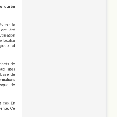
ue durée
venir la
 ont été
ilisation
 localité
gique et
 chefs de
ux sites
a base de
ormations
isque de
s cas. En
dente. Ce