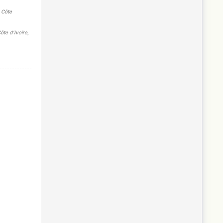
, Côte
Côte d'Ivoire
,