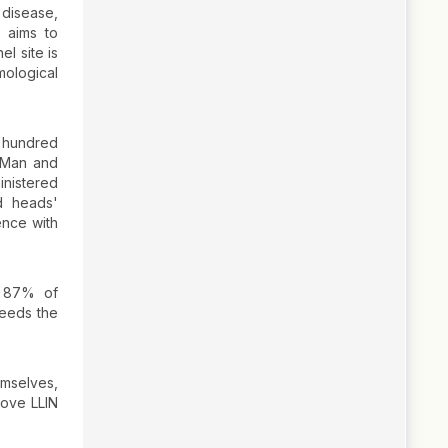
 disease,
y aims to
el site is
mological
 hundred
 Man and
inistered
d heads'
ence with
, 87% of
ceeds the
mselves,
rove LLIN