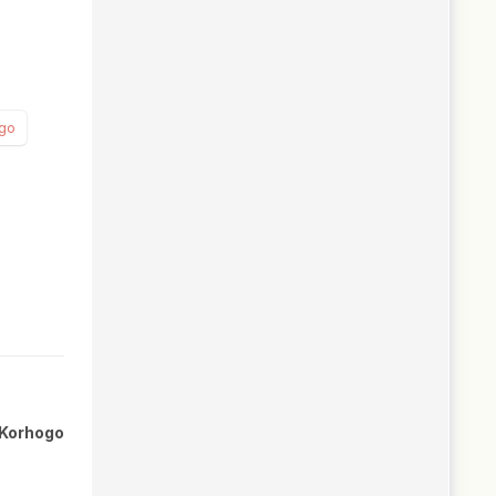
go
 Korhogo