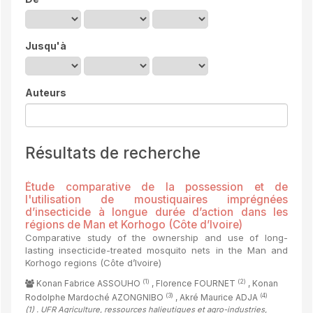
Jusqu'à
Auteurs
Résultats de recherche
Étude comparative de la possession et de
l'utilisation de moustiquaires imprégnées
d’insecticide à longue durée d’action dans les
régions de Man et Korhogo (Côte d’Ivoire)
Comparative study of the ownership and use of long-
lasting insecticide-treated mosquito nets in the Man and
Korhogo regions (Côte d’Ivoire)
(1)
(2)
Konan Fabrice ASSOUHO
, Florence FOURNET
, Konan
(3)
(4)
Rodolphe Mardoché AZONGNIBO
, Akré Maurice ADJA
(1)
. UFR Agriculture, ressources halieutiques et agro-industries,