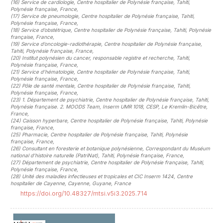
(16)
Service de cardiologie, Centre hospitalier de Polynésie française, Tahiti,
Polynésie française, France
,
(17)
Service de pneumologie, Centre hospitalier de Polynésie française, Tahiti,
Polynésie française, France
,
(18)
Service d’obstétrique, Centre hospitalier de Polynésie française, Tahiti, Polynésie
française, France
,
(19)
Service d’oncologie-radiothérapie, Centre hospitalier de Polynésie française,
Tahiti, Polynésie française, France
,
(20)
Institut polynésien du cancer, responsable registre et recherche, Tahiti,
Polynésie française, France
,
(21)
Service d’hématologie, Centre hospitalier de Polynésie française, Tahiti,
Polynésie française, France
,
(22)
Pôle de santé mentale, Centre hospitalier de Polynésie française, Tahiti,
Polynésie française, France
,
(23)
1. Département de psychiatrie, Centre hospitalier de Polynésie française, Tahiti,
Polynésie française. 2. MOODS Team, Inserm UMR 1018, CESP, Le Kremlin-Bicêtre,
France
,
(24)
Caisson hyperbare, Centre hospitalier de Polynésie française, Tahiti, Polynésie
française, France
,
(25)
Pharmacie, Centre hospitalier de Polynésie française, Tahiti, Polynésie
française, France
,
(26)
Consultant en foresterie et botanique polynésienne, Correspondant du Muséum
national d’histoire naturelle (PatriNat), Tahiti, Polynésie française, France
,
(27)
Département de psychiatrie, Centre hospitalier de Polynésie française, Tahiti,
Polynésie française, France
,
(28)
Unité des maladies infectieuses et tropicales et CIC Inserm 1424, Centre
hospitalier de Cayenne, Cayenne, Guyane, France
https://doi.org/10.48327/mtsi.v5i3.2025.714
##plugins.themes.novelty.article.sideb