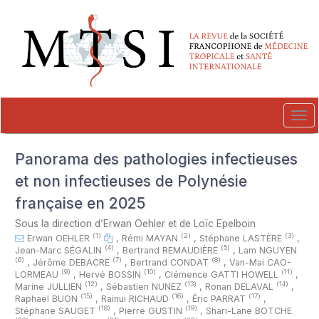
##plugins.themes.novelty.accessible_menu.label##
##plugins.themes.novelty.accessible_menu.main_navigation##
##plugins.themes.novelty.accessible_menu.main_content##
##plugins.themes.novelty.accessible_menu.sidebar##
Tog
navi
Panorama des pathologies infectieuses
et non infectieuses de Polynésie
française en 2025
Sous la direction d’Erwan Oehler et de Loïc Epelboin
(1)
(2)
(3)
Erwan OEHLER
,
Rémi MAYAN
,
Stéphane LASTÈRE
,
(4)
(5)
Jean-Marc SÉGALIN
,
Bertrand REMAUDIÈRE
,
Lam NGUYEN
(6)
(7)
(8)
,
Jérôme DEBACRE
,
Bertrand CONDAT
,
Van-Mai CAO-
(9)
(10)
(11)
LORMEAU
,
Hervé BOSSIN
,
Clémence GATTI HOWELL
,
(12)
(13)
(14)
Marine JULLIEN
,
Sébastien NUNEZ
,
Ronan DELAVAL
,
(15)
(16)
(17)
Raphaël BUON
,
Rainui RICHAUD
,
Éric PARRAT
,
(18)
(19)
Stéphane SAUGET
,
Pierre GUSTIN
,
Shari-Lane BOTCHE