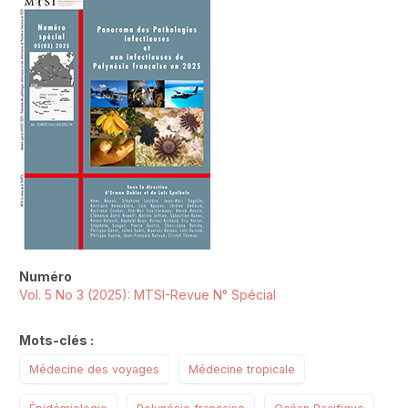
Numéro
Vol. 5 No 3 (2025): MTSI-Revue N° Spécial
Mots-clés :
Médecine des voyages
Médecine tropicale