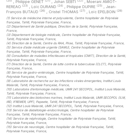
(20)
(21)
(22)
,
Philippe GENET
,
Johan SEBTI
,
Moerani AMIOT-
(23)
(24)
(25)
REREAO
,
Loïc DURAND
,
Philippe DUPIRE
,
Jean-
(26)
(27)
(28)
François BUTAUD
,
Cristel THOMAS
,
Loïc EPELBOIN
(1)
Service de médecine interne et polyvalente, Centre hospitalier de Polynésie
française, Tahiti, Polynésie française, France
,
(2)
Département de Santé publique, Direction de la Santé, Polynésie française,
France
,
(3)
Département de biologie médicale, Centre hospitalier de Polynésie française,
Tahiti, Polynésie française, France
,
(4)
Direction de la Santé, Centre du RAA, Pirae, Tahiti, Polynésie française, France
,
(5)
Service d’aide médicale urgente (SAMU), Centre hospitalier de Polynésie
française, Tahiti, Polynésie française, France
,
(6)
Consultation de maladies infectieuses et tropicales (CMIT), Direction de la Santé,
Polynésie française, France
,
(7)
Direction de la Santé, Centre de lutte contre la tuberculose (CLCT), Polynésie
française, France
,
(8)
Service de gastro-entérologie, Centre hospitalier de Polynésie française, Tahiti,
Polynésie française, France
,
(9)
Laboratoire de recherche sur les infections virales émergentes, Institut Louis
Malardé, Tahiti, Polynésie française, France
,
(10)
Laboratoire d’entomologie médicale, UMR 241 SECOPOL, Institut Louis Malardé,
Tahiti, Polynésie française, France
,
(11)
Laboratoire des biotoxines marines, Institut Louis Malardé, UMR SECOPOL (ILM,
IRD, IFREMER, UPF), Papeete, Tahiti, Polynésie française, France
,
(12)
Institut Louis Malardé, UMR 241 SECOPOL, Tahiti, Polynésie française, France
,
(13)
Service de diabétologie-endocrinologie, Centre hospitalier de Polynésie
française, Tahiti, Polynésie française, France
,
(14)
Service de néphrologie, Centre hospitalier de Polynésie française, Tahiti,
Polynésie française, France
,
(15)
Service de neurologie, Centre hospitalier de Polynésie française, Tahiti,
Polynésie française, France
,