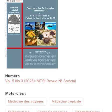
Numéro
Vol. 5 No 3 (2025): MTSI-Revue N° Spécial
Mots-clés :
Médecine des voyages
Médecine tropicale