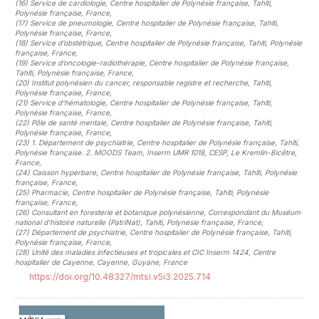
(16)
Service de cardiologie, Centre hospitalier de Polynésie française, Tahiti,
Polynésie française, France
,
(17)
Service de pneumologie, Centre hospitalier de Polynésie française, Tahiti,
Polynésie française, France
,
(18)
Service d’obstétrique, Centre hospitalier de Polynésie française, Tahiti, Polynésie
française, France
,
(19)
Service d’oncologie-radiothérapie, Centre hospitalier de Polynésie française,
Tahiti, Polynésie française, France
,
(20)
Institut polynésien du cancer, responsable registre et recherche, Tahiti,
Polynésie française, France
,
(21)
Service d’hématologie, Centre hospitalier de Polynésie française, Tahiti,
Polynésie française, France
,
(22)
Pôle de santé mentale, Centre hospitalier de Polynésie française, Tahiti,
Polynésie française, France
,
(23)
1. Département de psychiatrie, Centre hospitalier de Polynésie française, Tahiti,
Polynésie française. 2. MOODS Team, Inserm UMR 1018, CESP, Le Kremlin-Bicêtre,
France
,
(24)
Caisson hyperbare, Centre hospitalier de Polynésie française, Tahiti, Polynésie
française, France
,
(25)
Pharmacie, Centre hospitalier de Polynésie française, Tahiti, Polynésie
française, France
,
(26)
Consultant en foresterie et botanique polynésienne, Correspondant du Muséum
national d’histoire naturelle (PatriNat), Tahiti, Polynésie française, France
,
(27)
Département de psychiatrie, Centre hospitalier de Polynésie française, Tahiti,
Polynésie française, France
,
(28)
Unité des maladies infectieuses et tropicales et CIC Inserm 1424, Centre
hospitalier de Cayenne, Cayenne, Guyane, France
https://doi.org/10.48327/mtsi.v5i3.2025.714
##plugins.themes.novelty.article.sideb