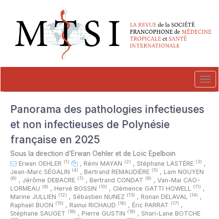
##plugins.themes.novelty.accessible_menu.label##
##plugins.themes.novelty.accessible_menu.main_navigation##
##plugins.themes.novelty.accessible_menu.main_content##
##plugins.themes.novelty.accessible_menu.sidebar##
Tog
navi
Panorama des pathologies infectieuses
et non infectieuses de Polynésie
française en 2025
Sous la direction d’Erwan Oehler et de Loïc Epelboin
(1)
(2)
(3)
Erwan OEHLER
,
Rémi MAYAN
,
Stéphane LASTÈRE
,
(4)
(5)
Jean-Marc SÉGALIN
,
Bertrand REMAUDIÈRE
,
Lam NGUYEN
(6)
(7)
(8)
,
Jérôme DEBACRE
,
Bertrand CONDAT
,
Van-Mai CAO-
(9)
(10)
(11)
LORMEAU
,
Hervé BOSSIN
,
Clémence GATTI HOWELL
,
(12)
(13)
(14)
Marine JULLIEN
,
Sébastien NUNEZ
,
Ronan DELAVAL
,
(15)
(16)
(17)
Raphaël BUON
,
Rainui RICHAUD
,
Éric PARRAT
,
(18)
(19)
Stéphane SAUGET
,
Pierre GUSTIN
,
Shari-Lane BOTCHE