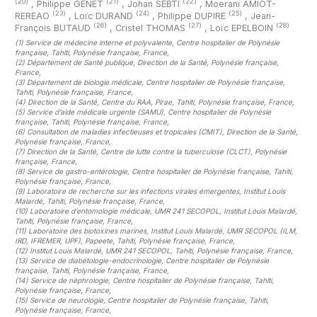
(20)
(21)
(22)
,
Philippe GENET
,
Johan SEBTI
,
Moerani AMIOT-
(23)
(24)
(25)
REREAO
,
Loïc DURAND
,
Philippe DUPIRE
,
Jean-
(26)
(27)
(28)
François BUTAUD
,
Cristel THOMAS
,
Loïc EPELBOIN
(1)
Service de médecine interne et polyvalente, Centre hospitalier de Polynésie
française, Tahiti, Polynésie française, France
,
(2)
Département de Santé publique, Direction de la Santé, Polynésie française,
France
,
(3)
Département de biologie médicale, Centre hospitalier de Polynésie française,
Tahiti, Polynésie française, France
,
(4)
Direction de la Santé, Centre du RAA, Pirae, Tahiti, Polynésie française, France
,
(5)
Service d’aide médicale urgente (SAMU), Centre hospitalier de Polynésie
française, Tahiti, Polynésie française, France
,
(6)
Consultation de maladies infectieuses et tropicales (CMIT), Direction de la Santé,
Polynésie française, France
,
(7)
Direction de la Santé, Centre de lutte contre la tuberculose (CLCT), Polynésie
française, France
,
(8)
Service de gastro-entérologie, Centre hospitalier de Polynésie française, Tahiti,
Polynésie française, France
,
(9)
Laboratoire de recherche sur les infections virales émergentes, Institut Louis
Malardé, Tahiti, Polynésie française, France
,
(10)
Laboratoire d’entomologie médicale, UMR 241 SECOPOL, Institut Louis Malardé,
Tahiti, Polynésie française, France
,
(11)
Laboratoire des biotoxines marines, Institut Louis Malardé, UMR SECOPOL (ILM,
IRD, IFREMER, UPF), Papeete, Tahiti, Polynésie française, France
,
(12)
Institut Louis Malardé, UMR 241 SECOPOL, Tahiti, Polynésie française, France
,
(13)
Service de diabétologie-endocrinologie, Centre hospitalier de Polynésie
française, Tahiti, Polynésie française, France
,
(14)
Service de néphrologie, Centre hospitalier de Polynésie française, Tahiti,
Polynésie française, France
,
(15)
Service de neurologie, Centre hospitalier de Polynésie française, Tahiti,
Polynésie française, France
,