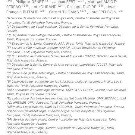
(20)
(21)
(22)
,
Philippe GENET
,
Johan SEBTI
,
Moerani AMIOT-
(23)
(24)
(25)
REREAO
,
Loïc DURAND
,
Philippe DUPIRE
,
Jean-
(26)
(27)
(28)
François BUTAUD
,
Cristel THOMAS
,
Loïc EPELBOIN
(1)
Service de médecine interne et polyvalente, Centre hospitalier de Polynésie
française, Tahiti, Polynésie française, France
,
(2)
Département de Santé publique, Direction de la Santé, Polynésie française,
France
,
(3)
Département de biologie médicale, Centre hospitalier de Polynésie française,
Tahiti, Polynésie française, France
,
(4)
Direction de la Santé, Centre du RAA, Pirae, Tahiti, Polynésie française, France
,
(5)
Service d’aide médicale urgente (SAMU), Centre hospitalier de Polynésie
française, Tahiti, Polynésie française, France
,
(6)
Consultation de maladies infectieuses et tropicales (CMIT), Direction de la Santé,
Polynésie française, France
,
(7)
Direction de la Santé, Centre de lutte contre la tuberculose (CLCT), Polynésie
française, France
,
(8)
Service de gastro-entérologie, Centre hospitalier de Polynésie française, Tahiti,
Polynésie française, France
,
(9)
Laboratoire de recherche sur les infections virales émergentes, Institut Louis
Malardé, Tahiti, Polynésie française, France
,
(10)
Laboratoire d’entomologie médicale, UMR 241 SECOPOL, Institut Louis Malardé,
Tahiti, Polynésie française, France
,
(11)
Laboratoire des biotoxines marines, Institut Louis Malardé, UMR SECOPOL (ILM,
IRD, IFREMER, UPF), Papeete, Tahiti, Polynésie française, France
,
(12)
Institut Louis Malardé, UMR 241 SECOPOL, Tahiti, Polynésie française, France
,
(13)
Service de diabétologie-endocrinologie, Centre hospitalier de Polynésie
française, Tahiti, Polynésie française, France
,
(14)
Service de néphrologie, Centre hospitalier de Polynésie française, Tahiti,
Polynésie française, France
,
(15)
Service de neurologie, Centre hospitalier de Polynésie française, Tahiti,
Polynésie française, France
,