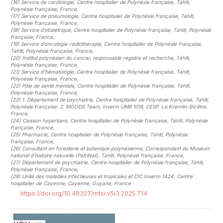
(16)
Service de cardiologie, Centre hospitalier de Polynésie française, Tahiti,
Polynésie française, France
,
(17)
Service de pneumologie, Centre hospitalier de Polynésie française, Tahiti,
Polynésie française, France
,
(18)
Service d’obstétrique, Centre hospitalier de Polynésie française, Tahiti, Polynésie
française, France
,
(19)
Service d’oncologie-radiothérapie, Centre hospitalier de Polynésie française,
Tahiti, Polynésie française, France
,
(20)
Institut polynésien du cancer, responsable registre et recherche, Tahiti,
Polynésie française, France
,
(21)
Service d’hématologie, Centre hospitalier de Polynésie française, Tahiti,
Polynésie française, France
,
(22)
Pôle de santé mentale, Centre hospitalier de Polynésie française, Tahiti,
Polynésie française, France
,
(23)
1. Département de psychiatrie, Centre hospitalier de Polynésie française, Tahiti,
Polynésie française. 2. MOODS Team, Inserm UMR 1018, CESP, Le Kremlin-Bicêtre,
France
,
(24)
Caisson hyperbare, Centre hospitalier de Polynésie française, Tahiti, Polynésie
française, France
,
(25)
Pharmacie, Centre hospitalier de Polynésie française, Tahiti, Polynésie
française, France
,
(26)
Consultant en foresterie et botanique polynésienne, Correspondant du Muséum
national d’histoire naturelle (PatriNat), Tahiti, Polynésie française, France
,
(27)
Département de psychiatrie, Centre hospitalier de Polynésie française, Tahiti,
Polynésie française, France
,
(28)
Unité des maladies infectieuses et tropicales et CIC Inserm 1424, Centre
hospitalier de Cayenne, Cayenne, Guyane, France
https://doi.org/10.48327/mtsi.v5i3.2025.714
##plugins.themes.novelty.article.sideb