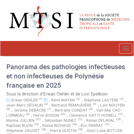
##plugins.themes.novelty.accessible_menu.label##
##plugins.themes.novelty.accessible_menu.main_navigation##
##plugins.themes.novelty.accessible_menu.main_content##
##plugins.themes.novelty.accessible_menu.sidebar##
Tog
navi
Panorama des pathologies infectieuses
et non infectieuses de Polynésie
française en 2025
Sous la direction d’Erwan Oehler et de Loïc Epelboin
(1)
(2)
(3)
Erwan OEHLER
,
Rémi MAYAN
,
Stéphane LASTÈRE
,
(4)
(5)
Jean-Marc SÉGALIN
,
Bertrand REMAUDIÈRE
,
Lam NGUYEN
(6)
(7)
(8)
,
Jérôme DEBACRE
,
Bertrand CONDAT
,
Van-Mai CAO-
(9)
(10)
(11)
LORMEAU
,
Hervé BOSSIN
,
Clémence GATTI HOWELL
,
(12)
(13)
(14)
Marine JULLIEN
,
Sébastien NUNEZ
,
Ronan DELAVAL
,
(15)
(16)
(17)
Raphaël BUON
,
Rainui RICHAUD
,
Éric PARRAT
,
(18)
(19)
Stéphane SAUGET
,
Pierre GUSTIN
,
Shari-Lane BOTCHE