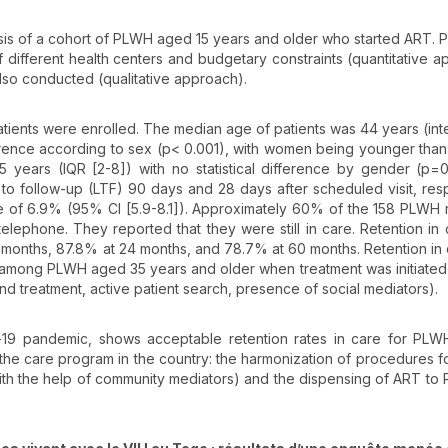
lysis of a cohort of PLWH aged 15 years and older who started ART. 
f different health centers and budgetary constraints (quantitative a
lso conducted (qualitative approach).
atients were enrolled. The median age of patients was 44 years (inte
difference according to sex (p< 0.001), with women being younger tha
ears (IQR [2-8]) with no statistical difference by gender (p=0
o follow-up (LTF) 90 days and 28 days after scheduled visit, resp
ate of 6.9% (95% CI [5.9-8.1]). Approximately 60% of the 158 PLWH
lephone. They reported that they were still in care. Retention in
2 months, 87.8% at 24 months, and 78.7% at 60 months. Retention in
ong PLWH aged 35 years and older when treatment was initiated 
e and treatment, active patient search, presence of social mediators).
-19 pandemic, shows acceptable retention rates in care for PL
the care program in the country: the harmonization of procedures fo
with the help of community mediators) and the dispensing of ART to