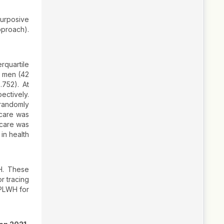
Purposive
pproach).
rquartile
n men (42
.752). At
ectively.
 randomly
 care was
 care was
in health
WH. These
r tracing
 PLWH for