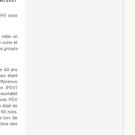
 en 2021
VIH) sous
initié un
 soins et
us groups
de 44 ans
mes étant
ifférence
ue (PDV)
mortalité
ients PDV
s était de
 60 mois.
s lors de
active des