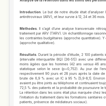
Analyse de la rétention dans les soins des personn
Introduction
. Le but de notre étude était d’analyser
antirétroviraux (ARV), et leur survie à 12, 24 et 36 mois.
Méthodes
. Il s’agit d’une analyse transversale rét
traitement par ARV (TARV). Un échantillonnage raisonné
les contraintes budgétaires (approche quantitative). Y
(approche qualitative).
Résultats
. Durant la période d’étude, 2 100 patients 
(intervalle interquartile (IIQ) [36-51]) avec une diffé
moins âgées que les hommes (42 ans
versus
46 ans)
statistique selon le sexe (p=0,752). Au jour de l
respectivement 90 jours et 28 jours après la date de
brute de 6,9 % avec un IC à 95 % [5,9-8,1]. Enviro
avaient pu être joints au téléphone et continuaient toujo
72,5 % des patients et la probabilité de poursuivre le
La rétention dans les soins était plus marquée chez l
l’initiation du traitement dans les formations sanitaires
patients, présence de médiateurs sociaux).