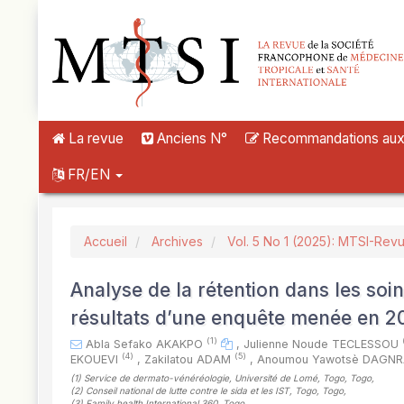
##plugins.themes.novelty.accessible_menu.label##
##plugins.themes.novelty.accessible_menu.main_navigation##
##plugins.themes.novelty.accessible_menu.main_content##
##plugins.themes.novelty.accessible_menu.sidebar##
La revue
Anciens N°
Recommandations aux a
FR/EN
Accueil
Archives
Vol. 5 No 1 (2025): MTSI-Rev
Analyse de la rétention dans les soi
résultats d’une enquête menée en 2
(1)
Abla Sefako AKAKPO
,
Julienne Noude TECLESSOU
(4)
(5)
EKOUEVI
,
Zakilatou ADAM
,
Anoumou Yawotsè DAGN
(1)
Service de dermato-vénéréologie, Université de Lomé, Togo, Togo
,
(2)
Conseil national de lutte contre le sida et les IST, Togo, Togo
,
(3)
Family health International 360, Togo
,