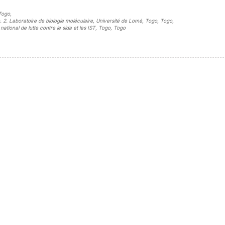
 Togo
,
go. 2. Laboratoire de biologie moléculaire, Université de Lomé, Togo, Togo
,
ational de lutte contre le sida et les IST, Togo, Togo
sidebar##