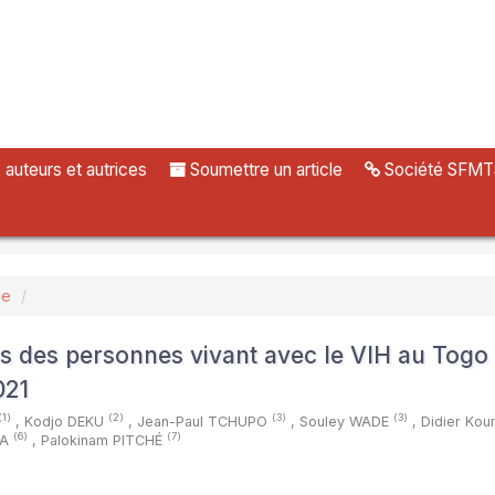
uteurs et autrices
Soumettre un article
Société SFMT
ue
ns des personnes vivant avec le VIH au Togo 
021
(1)
(2)
(3)
(3)
,
Kodjo DEKU
,
Jean-Paul TCHUPO
,
Souley WADE
,
Didier Kou
(6)
(7)
RA
,
Palokinam PITCHÉ