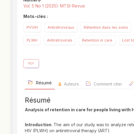
Vol. 5 No 1 (2025): MTSI-Revue
Mots-clés :
PVVIH
Antirétroviraux
Rétention dans les soins
PLWH
Antiretrovirals
Retention in care
Lost t
PDF
Résumé
Auteurs
Comment citer
Résumé
Analysis of retention in care for people living with
Introduction
. The aim of our study was to analyze ret
HIV (PLWH) on antiretroviral therapy (ART).