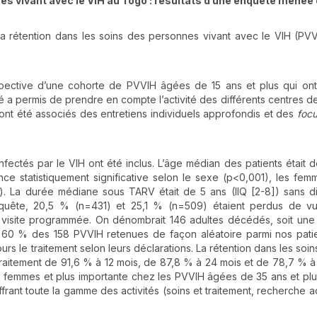
es vivant avec le VIH au Togo
: résultats d’une enquête menée
 la rétention dans les soins des personnes vivant avec le VIH (PV
rospective d’une cohorte de PVVIH âgées de 15 ans et plus qui ont 
 a permis de prendre en compte l’activité des différents centres de
 ont été associés des entretiens individuels approfondis et des
foc
infectés par le VIH ont été inclus. L’âge médian des patients était 
rence statistiquement significative selon le sexe (p<0,001), les fem
. La durée médiane sous TARV était de 5 ans (IIQ [2-8]) sans d
’enquête, 20,5 % (n=431) et 25,1 % (n=509) étaient perdus de v
 visite programmée. On dénombrait 146 adultes décédés, soit une 
n 60 % des 158 PVVIH retenues de façon aléatoire parmi nos pat
urs le traitement selon leurs déclarations. La rétention dans les soin
 traitement de 91,6 % à 12 mois, de 87,8 % à 24 mois et de 78,7 % à
es femmes et plus importante chez les PVVIH âgées de 35 ans et plu
 offrant toute la gamme des activités (soins et traitement, recherche 