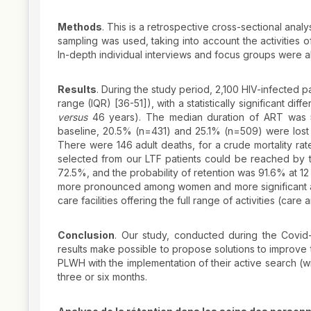
Methods
. This is a retrospective cross-sectional ana
sampling was used, taking into account the activities o
In-depth individual interviews and focus groups were a
Results
. During the study period, 2,100 HIV-infected p
range (IQR) [36-51]), with a statistically significant 
versus
46 years). The median duration of ART was 5 y
baseline, 20.5% (n=431) and 25.1% (n=509) were lost t
There were 146 adult deaths, for a crude mortality r
selected from our LTF patients could be reached by te
72.5%, and the probability of retention was 91.6% at 1
more pronounced among women and more significant am
care facilities offering the full range of activities (car
Conclusion
. Our study, conducted during the Covid
results make possible to propose solutions to improve 
PLWH with the implementation of their active search (
three or six months.