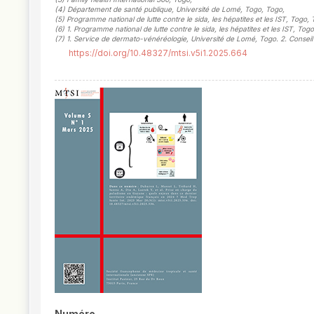
(4)
Département de santé publique, Université de Lomé, Togo, Togo
,
(5)
Programme national de lutte contre le sida, les hépatites et les IST, Togo,
(6)
1. Programme national de lutte contre le sida, les hépatites et les IST, To
(7)
1. Service de dermato-vénéréologie, Université de Lomé, Togo. 2. Conseil n
https://doi.org/10.48327/mtsi.v5i1.2025.664
##plugins.themes.novelty.article.
Numéro