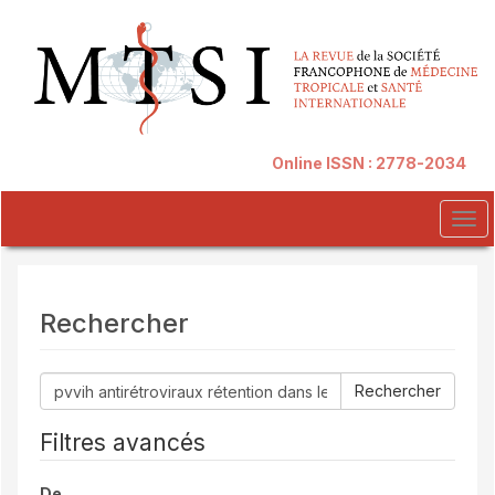
##plugins.themes.novelty.accessible_menu.label##
##plugins.themes.novelty.accessible_menu.main_navigation##
##plugins.themes.novelty.accessible_menu.main_content##
##plugins.themes.novelty.accessible_menu.sidebar##
Online ISSN : 2778-2034
Tog
navi
Rechercher
Rechercher
des
articles
Filtres avancés
contenant
De