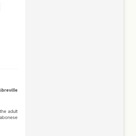
breville
 the adult
 Gabonese