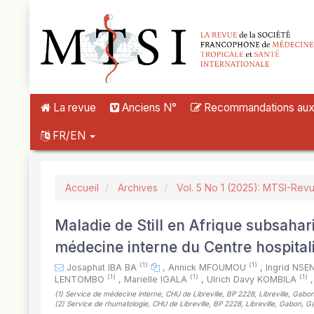
##plugins.themes.novelty.accessible_menu.label##
##plugins.themes.novelty.accessible_menu.main_navigation##
##plugins.themes.novelty.accessible_menu.main_content##
##plugins.themes.novelty.accessible_menu.sidebar##
La revue
Anciens N°
Recommandations aux a
FR/EN
Accueil
Archives
Vol. 5 No 1 (2025): MTSI-Rev
Maladie de Still en Afrique subsahar
médecine interne du Centre hospitali
(1)
(1)
Josaphat IBA BA
,
Annick MFOUMOU
,
Ingrid NS
(1)
(1)
(1)
LENTOMBO
,
Marielle IGALA
,
Ulrich Davy KOMBILA
,
(1)
Service de médecine interne, CHU de Libreville, BP 2228, Libreville, Gab
(2)
Service de rhumatologie, CHU de Libreville, BP 2228, Libreville, Gabon, 