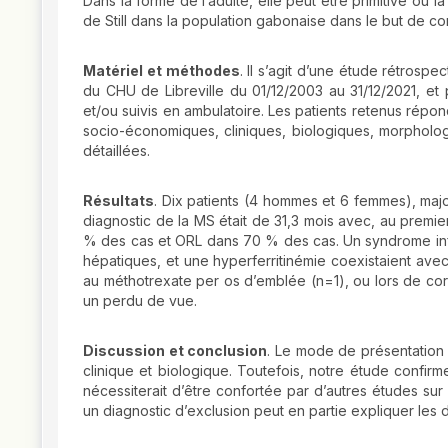
Dans la forme de l’adulte, elle peut être primitive ou
de Still dans la population gabonaise dans le but de co
Matériel et méthodes
. Il s’agit d’une étude rétrosp
du CHU de Libreville du 01/12/2003 au 31/12/2021, et 
et/ou suivis en ambulatoire. Les patients retenus répo
socio-économiques, cliniques, biologiques, morpholog
détaillées.
Résultats
. Dix patients (4 hommes et 6 femmes), majo
diagnostic de la MS était de 31,3 mois avec, au premier
% des cas et ORL dans 70 % des cas. Un syndrome inf
hépatiques, et une hyperferritinémie coexistaient avec
au méthotrexate per os d’emblée (n=1), ou lors de cort
un perdu de vue.
Discussion et conclusion
. Le mode de présentation 
clinique et biologique. Toutefois, notre étude confirm
nécessiterait d’être confortée par d’autres études sur
un diagnostic d’exclusion peut en partie expliquer les d