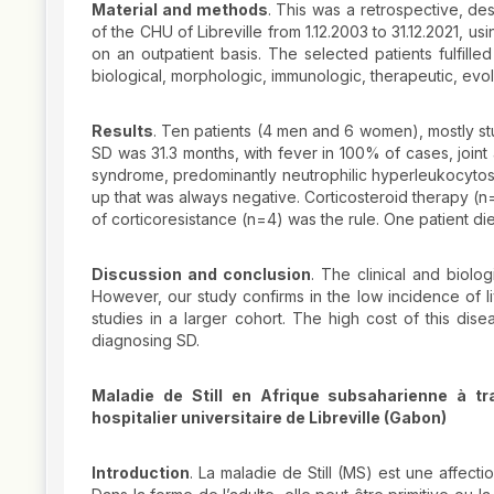
Material and methods
. This was a retrospective, des
of the CHU of Libreville from 1.12.2003 to 31.12.2021, u
on an outpatient basis. The selected patients fulfille
biological, morphologic, immunologic, therapeutic, evo
Results
. Ten patients (4 men and 6 women), mostly st
SD was 31.3 months, with fever in 100% of cases, join
syndrome, predominantly neutrophilic hyperleukocytosi
up that was always negative. Corticosteroid therapy (n
of corticoresistance (n=4) was the rule. One patient di
Discussion and conclusion
. The clinical and biolo
However, our study confirms in the low incidence of
studies in a larger cohort. The high cost of this disea
diagnosing SD.
Maladie de Still en Afrique subsaharienne à t
hospitalier universitaire de Libreville (Gabon)
Introduction
. La maladie de Still (MS) est une affecti