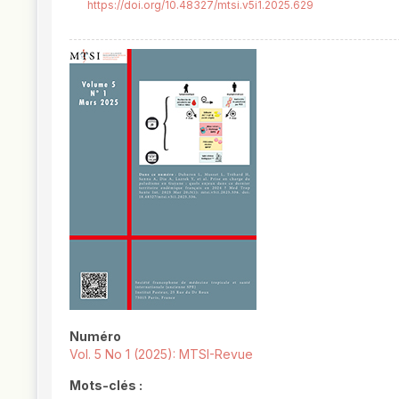
https://doi.org/10.48327/mtsi.v5i1.2025.629
##plugins.themes.novelty.article.
Numéro
Vol. 5 No 1 (2025): MTSI-Revue
Mots-clés :