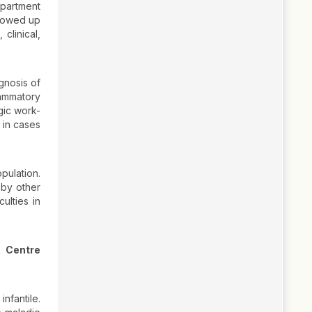
epartment
llowed up
clinical,
gnosis of
lammatory
gic work-
 in cases
pulation.
 by other
ulties in
u Centre
nfantile.