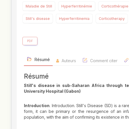
Maladie de Still
Hyperferritinémie
Corticothérapie
Still's disease
Hyperferritinemia
Corticotherapy
PDF
Résumé
Auteurs
Comment citer
Résumé
Still's disease in sub-Saharan Africa through t
University Hospital (Gabon)
Introduction
. Introduction. Still's Disease (SD) is a r
form, it can be primary or the resurgence of an inf
population, with the aim of confirming its existence in th