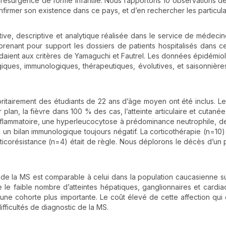
 la résurgence de forme infantile. Nous rapportons 10 observations d
nfirmer son existence dans ce pays, et d’en rechercher les particular
ective, descriptive et analytique réalisée dans le service de médecin
prenant pour support les dossiers de patients hospitalisés dans c
ndaient aux critères de Yamaguchi et Fautrel. Les données épidémio
iques, immunologiques, thérapeutiques, évolutives, et saisonnière
ritairement des étudiants de 22 ans d’âge moyen ont été inclus. Le
 plan, la fièvre dans 100 % des cas, l’atteinte articulaire et cutané
lammatoire, une hyperleucocytose à prédominance neutrophile, d
 un bilan immunologique toujours négatif. La corticothérapie (n=10
icorésistance (n=4) était de règle. Nous déplorons le décès d’un p
de la MS est comparable à celui dans la population caucasienne su
e le faible nombre d’atteintes hépatiques, ganglionnaires et cardia
 une cohorte plus importante. Le coût élevé de cette affection qui 
ifficultés de diagnostic de la MS.