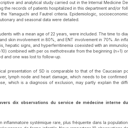
criptive and analytical study carried out in the Internal Medicine D
sing the records of patients hospitalized in this department and/or fo
d the Yamaguchi and Fautrel criteria. Epidemiologic, socioeconomic, 
lutionary and seasonal data were detailed.
udents with a mean age of 22 years, were included. The time to dia
t and skin involvement in 80%, and ENT involvement in 70%. An inf
s, hepatic signs, and hyperferritinemia coexisted with an immunolo
=10) combined with per os methotrexate from the beginning (n=1) or
ed and one was lost to follow-up.
gical presentation of SD is comparable to that of the Caucasian po
 liver, lymph node and heart damage, which needs to be confirmed
se, which is a diagnosis of exclusion, may partly explain the diffic
ravers dix observations du service de médecine interne d
on inflammatoire systémique rare, plus fréquente dans la population i