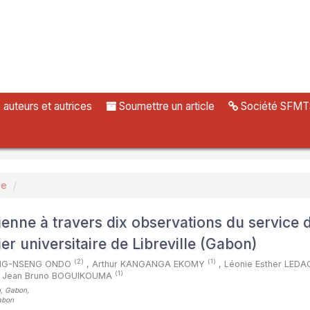
uteurs et autrices
Soumettre un article
Société SFMT
ue
ienne à travers dix observations du service 
er universitaire de Libreville (Gabon)
(2)
(1)
ENG-NSENG ONDO
,
Arthur KANGANGA EKOMY
,
Léonie Esther LED
(1)
Jean Bruno BOGUIKOUMA
on, Gabon
,
Gabon