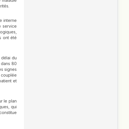
e maladie
ités.
e interne
e service
logiques,
s ont été
 délai du
e dans 80
es signes
) couplée
atient et
r le plan
ques, qui
constitue