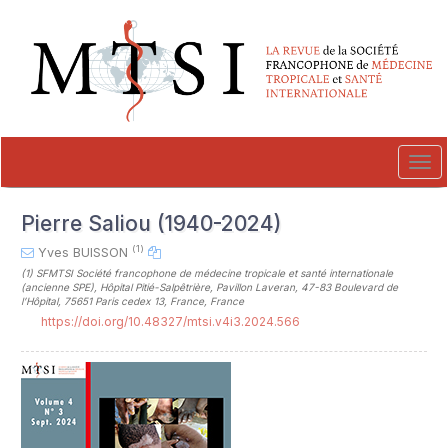
##plugins.themes.novelty.accessible_menu.label##
##plugins.themes.novelty.accessible_menu.main_navigation##
##plugins.themes.novelty.accessible_menu.main_content##
##plugins.themes.novelty.accessible_menu.sidebar##
Tog
navi
Pierre Saliou (1940-2024)
(1)
Yves BUISSON
(1)
SFMTSI Société francophone de médecine tropicale et santé internationale
(ancienne SPE), Hôpital Pitié-Salpêtrière, Pavillon Laveran, 47-83 Boulevard de
l’Hôpital, 75651 Paris cedex 13, France, France
https://doi.org/10.48327/mtsi.v4i3.2024.566
##plugins.themes.novelty.article.sideb