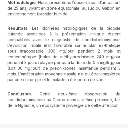
Méthodologie
. Nous présentons l’observation d’un patient
de 25 ans, vivant en zone équatoriale, au sud du Gabon en
environnement forestier humide.
Résultats
. Les données histologiques de la biopsie
cutanée associées à la présentation clinique étaient
compatibles avec le diagnostic de conidiobolomycose.
L’évolution initiale était favorable sur le plan es-thétique
sous itraconazole 300 mg/jour pendant 2 mois et
corticothérapie (bolus de méthylprednisone 240 mg/jour
pendant 3 jours relayée per os à la dose de 0,5 mg/kg/jour
(soit 30 mg/jour) de predni-sone), maintenue pendant 3
mois. L’amélioration moyenne nasale n’a pu être complétée
par une chirur-gie et le malade a été perdu de vue.
Conclusion
. Cette deuxième observation de
conidiobolomycose au Gabon dans la même province, fait
de la Ngounié, un écosystème privilégié de cette affection.
##plugins.themes.novelty.article.detai