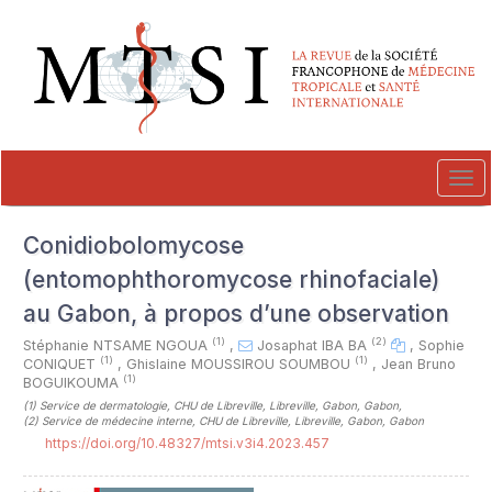
##plugins.themes.novelty.accessible_menu.label##
##plugins.themes.novelty.accessible_menu.main_navigation##
##plugins.themes.novelty.accessible_menu.main_content##
##plugins.themes.novelty.accessible_menu.sidebar##
Tog
navi
Conidiobolomycose
(entomophthoromycose rhinofaciale)
au Gabon, à propos d’une observation
(1)
(2)
Stéphanie NTSAME NGOUA
,
Josaphat IBA BA
,
Sophie
(1)
(1)
CONIQUET
,
Ghislaine MOUSSIROU SOUMBOU
,
Jean Bruno
(1)
BOGUIKOUMA
(1)
Service de dermatologie, CHU de Libreville, Libreville, Gabon, Gabon
,
(2)
Service de médecine interne, CHU de Libreville, Libreville, Gabon, Gabon
https://doi.org/10.48327/mtsi.v3i4.2023.457