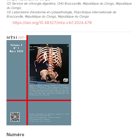
(2)
Service de chirurgie digestive, CHU Brazzaville, République du Congo, République
du Congo
,
(3)
Laboratoire d’anatomie et cytopathologie, Polyclinique internationale de
Brazzaville, République du Congo, République du Congo
https://doi.org/10.48327/mtsi.v4i1.2024.478
##plugins.themes.novelty.article.sideb
Numéro