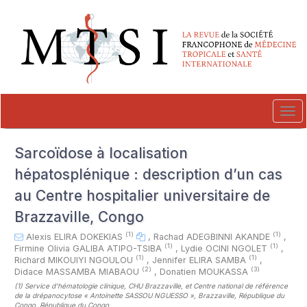
##plugins.themes.novelty.accessible_menu.label##
##plugins.themes.novelty.accessible_menu.main_navigation##
##plugins.themes.novelty.accessible_menu.main_content##
##plugins.themes.novelty.accessible_menu.sidebar##
Tog
navi
Sarcoïdose à localisation
hépatosplénique : description d’un cas
au Centre hospitalier universitaire de
Brazzaville, Congo
(1)
(1)
Alexis ELIRA DOKEKIAS
,
Rachad ADEGBINNI AKANDE
,
(1)
(1)
Firmine Olivia GALIBA ATIPO-TSIBA
,
Lydie OCINI NGOLET
,
(1)
(1)
Richard MIKOUIYI NGOULOU
,
Jennifer ELIRA SAMBA
,
(2)
(3)
Didace MASSAMBA MIABAOU
,
Donatien MOUKASSA
(1)
Service d’hématologie clinique, CHU Brazzaville, et Centre national de référence
de la drépanocytose « Antoinette SASSOU NGUESSO », Brazzaville, République du
Congo, République du Congo
,