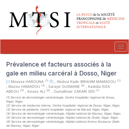
##plugins.themes.novelty.accessible_menu.label##
##plugins.themes.novelty.accessible_menu.main_navigation##
##plugins.themes.novelty.accessible_menu.main_content##
##plugins.themes.novelty.accessible_menu.sidebar##
Tog
navi
Prévalence et facteurs associés à la
gale en milieu carcéral à Dosso, Niger
(1)
(2)
Moussa HAROUNA
,
Abdoul Kadir IBRAHIM MAMADOU
(3)
(4)
,
Mazou HAMADOU
,
Saraye OUSMANE
,
Kadidia ISSA
(5)
(6)
(1)
ABDOU
,
Inouss ALI
,
Oumalkhair ZAKARI SIDI
(1)
Service de dermatologie-vénéréologie, Centre hospitalier régional de Dosso,
Niger, Niger
,
(2)
Service de médecine interne, Centre hospitalier régional de Dosso, Niger, Niger
,
(3)
Service de pédiatrie, Centre hospitalier régional de Maradi, Niger, Niger
,
(4)
Service de dermatologie-vénéréologie, Hôpital national de Niamey, Niger, Niger
,
(5)
Service de dermatologie-vénéréologie, Hôpital national de Zinder, Niger, Niger
,
(6)
Service de dermatologie-vénéréologie, Hôpital national Amirou Boubacar Diallo
de Niamey, Niger, Niger