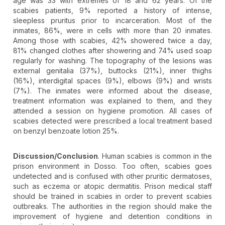
age was 33 with extremes of 18 and 62 years. Of the
scabies patients, 9% reported a history of intense,
sleepless pruritus prior to incarceration. Most of the
inmates, 86%, were in cells with more than 20 inmates.
Among those with scabies, 42% showered twice a day,
81% changed clothes after showering and 74% used soap
regularly for washing. The topography of the lesions was
external genitalia (37%), buttocks (21%), inner thighs
(16%), interdigital spaces (9%), elbows (9%) and wrists
(7%). The inmates were informed about the disease,
treatment information was explained to them, and they
attended a session on hygiene promotion. All cases of
scabies detected were prescribed a local treatment based
on benzyl benzoate lotion 25%.
Discussion/Conclusion
. Human scabies is common in the
prison environment in Dosso. Too often, scabies goes
undetected and is confused with other pruritic dermatoses,
such as eczema or atopic dermatitis. Prison medical staff
should be trained in scabies in order to prevent scabies
outbreaks. The authorities in the region should make the
improvement of hygiene and detention conditions in