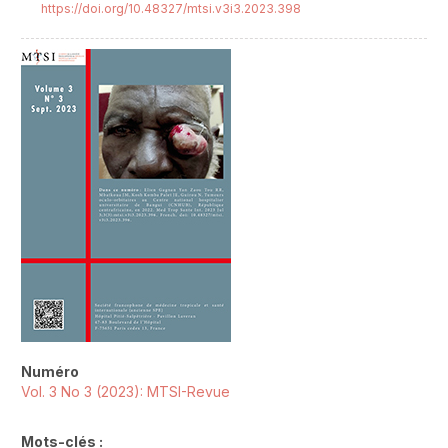
https://doi.org/10.48327/mtsi.v3i3.2023.398
##plugins.themes.novelty.article.sideb
Numéro
Vol. 3 No 3 (2023): MTSI-Revue
Mots-clés :