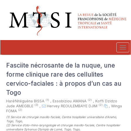
##plugins.themes.novelty.accessible_menu.label##
##plugins.themes.novelty.accessible_menu.main_navigation##
##plugins.themes.novelty.accessible_menu.main_content##
##plugins.themes.novelty.accessible_menu.sidebar##
Tog
navi
Fasciite nécrosante de la nuque, une
forme clinique rare des cellulites
cervico-faciales : à propos d’un cas au
Togo
(1)
(2)
Haréfétéguéna BISSA
,
Essobiziou AMANA
,
Koffi Dzidzo
(3)
(2)
Jude AMEGBLE
,
Hervey REOULEMBAYE DJIM
,
Winga
(2)
FOMA
(1)
Service de chirurgie maxillo-faciale, Centre hospitalier universitaire d’Aneho,
Togo, Togo
,
(2)
Service d’oto-rhino-laryngologie et chirurgie maxillo-faciale, Centre hospitalier
universitaire Sylvanus Olympio de Lomé, Togo, Togo
,