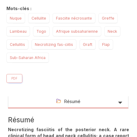
Mots-clés :
Nuque
Cellulite
Fasciite nécrosante
Greffe
Lambeau
Togo
Afrique subsaharienne
Neck
Cellulitis
Necrotizing fas-ciitis
Graft
Flap
Sub-Saharan Africa
PDF
Résumé
Résumé
Necrotizing fasciitis of the posterior neck. A rare
clinical form of head and neck cellulitis: a case report