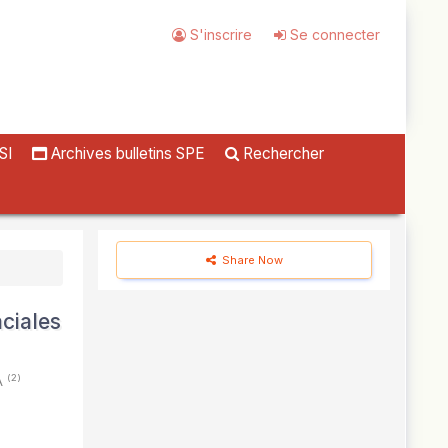
S'inscrire
Se connecter
SI
Archives bulletins SPE
Rechercher
Share Now
aciales
(2)
A