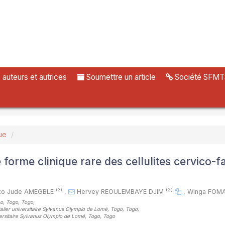
uteurs et autrices
Soumettre un article
Société SFMT
ue
forme clinique rare des cellulites cervico-f
(3)
(2)
dzo Jude AMEGBLE
,
Hervey REOULEMBAYE DJIM
,
Winga FOM
eho, Togo, Togo
,
italier universitaire Sylvanus Olympio de Lomé, Togo, Togo
,
niversitaire Sylvanus Olympio de Lomé, Togo, Togo