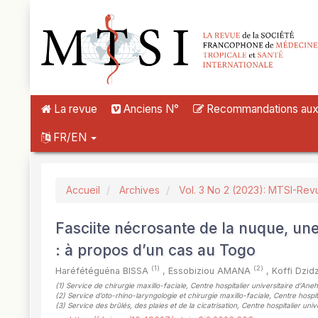
##plugins.themes.novelty.accessible_menu.label##
##plugins.themes.novelty.accessible_menu.main_navigation##
##plugins.themes.novelty.accessible_menu.main_content##
##plugins.themes.novelty.accessible_menu.sidebar##
La revue
Anciens N°
Recommandations aux a
FR/EN
Accueil
Archives
Vol. 3 No 2 (2023): MTSI-Rev
Fasciite nécrosante de la nuque, une 
: à propos d’un cas au Togo
(1)
(2)
Haréfétéguéna BISSA
,
Essobiziou AMANA
,
Koffi Dzi
(1)
Service de chirurgie maxillo-faciale, Centre hospitalier universitaire d’An
(2)
Service d’oto-rhino-laryngologie et chirurgie maxillo-faciale, Centre hosp
(3)
Service des brûlés, des plaies et de la cicatrisation, Centre hospitalier u