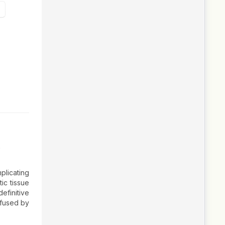
o
plicating
ic tissue
efinitive
efused by