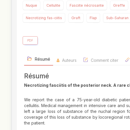
Nuque
Cellulite
Fasciite nécrosante
Greffe
Necrotizing fas-ciitis
Graft
Flap
Sub-Saharan 
PDF
Résumé
Auteurs
Comment citer
Résumé
Necrotizing fasciitis of the posterior neck. A rare 
We report the case of a 75-year-old diabetic patient
cellulitis. Medical management in intensive care and s
left a large loss of substance of the nuchal region fo
coverage of this loss of substance by locoregional rot
the patient.