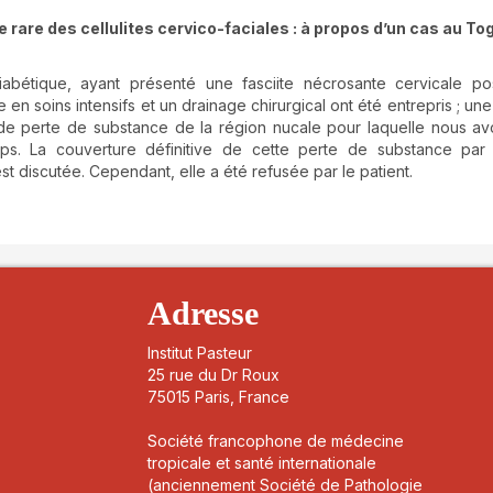
 rare des cellulites cervico-faciales : à propos d’un cas au To
abétique, ayant présenté une fasciite nécrosante cervicale pos
en soins intensifs et un drainage chirurgical ont été entrepris ; une
ande perte de substance de la région nucale pour laquelle nous a
mps. La couverture définitive de cette perte de substance par
t discutée. Cependant, elle a été refusée par le patient.
details##
Adresse
Institut Pasteur
25 rue du Dr Roux
75015 Paris, France
Société francophone de médecine
tropicale et santé internationale
(anciennement Société de Pathologie