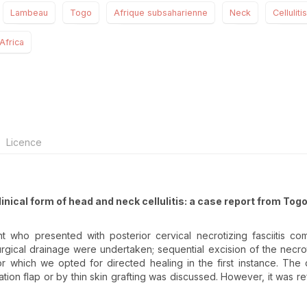
Lambeau
Togo
Afrique subsaharienne
Neck
Cellulitis
Africa
Licence
clinical form of head and neck cellulitis: a case report from Tog
 who presented with posterior cervical necrotizing fasciitis com
urgical drainage were undertaken; sequential excision of the necrot
r which we opted for directed healing in the first instance. The d
ation flap or by thin skin grafting was discussed. However, it was r