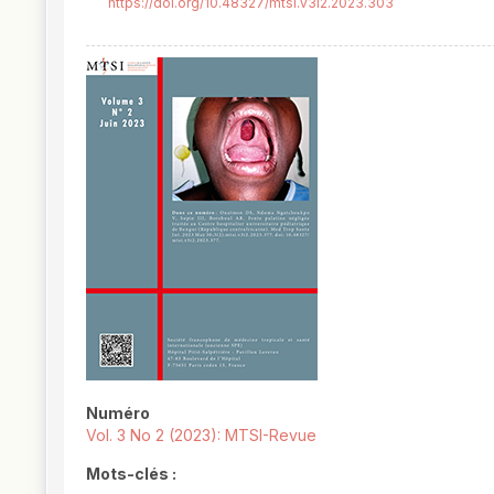
https://doi.org/10.48327/mtsi.v3i2.2023.303
##plugins.themes.novelty.article.
Numéro
Vol. 3 No 2 (2023): MTSI-Revue
Mots-clés :