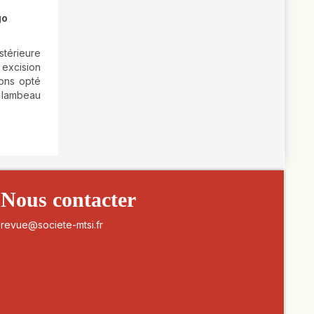
go
térieure
 excision
vons opté
 lambeau
Nous contacter
revue@societe-mtsi.fr