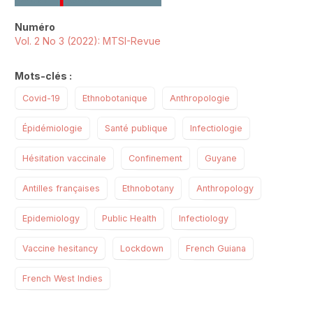
Numéro
Vol. 2 No 3 (2022): MTSI-Revue
Mots-clés :
Covid-19
Ethnobotanique
Anthropologie
Épidémiologie
Santé publique
Infectiologie
Hésitation vaccinale
Confinement
Guyane
Antilles françaises
Ethnobotany
Anthropology
Epidemiology
Public Health
Infectiology
Vaccine hesitancy
Lockdown
French Guiana
French West Indies