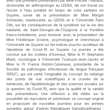
avec une première présentation par Mme Priscilla Thébaux,
doctorante en anthropologie au LEEISA, de son travail sur
l’accès à l’eau potable en temps de crise sanitaire en
Guyane, suivie de la présentation de Mme Margot
Schneider, masteurante au LEEISA et à l’Université Paris
Cité, sur les conséquences de la syndémie sur la vie des
habitants de Saint-Georges-de-l’Oyapock à la frontière
franco-brésilienne, pour terminer avec la présentation de
Mme Frédérique Groene, psychologue et chercheuse à
l’Université de Guyane sur les indices psycho-sociétaux de
l’épidémie de Covid-19 en Guyane. La journée a été
conclue par les invitées d’honneur, Mme le Pr Stéphanie
Mulot, sociologue à l’Université Toulouse-Jean-Jaurès et
Mme le Pr France Roblot-Cazenave, présidente de la
Société de pathologies infectieuses de langue française
(SPILF), qui ont vanté l’originalité du concept du mélange
des points de vue scientifiques à la croisée de la
médecine, de l’épidémiologie et des sciences sociales sur
la question du Covid-19, ainsi que la qualité et la variété
des présentations. Une réflexion a été initiée sur la
possibilité de reproduire et pérenniser ce concept original
en proposant de nouvelles journées pour les années
suivantes autour d’autres thématiques transdisciplinaires :