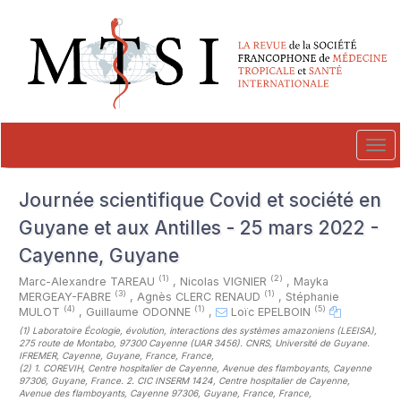
##plugins.themes.novelty.accessible_menu.label##
##plugins.themes.novelty.accessible_menu.main_navigation##
##plugins.themes.novelty.accessible_menu.main_content##
##plugins.themes.novelty.accessible_menu.sidebar##
Tog
navi
Journée scientifique Covid et société en
Guyane et aux Antilles - 25 mars 2022 -
Cayenne, Guyane
(1)
(2)
Marc-Alexandre TAREAU
,
Nicolas VIGNIER
,
Mayka
(3)
(1)
MERGEAY-FABRE
,
Agnès CLERC RENAUD
,
Stéphanie
(4)
(1)
(5)
MULOT
,
Guillaume ODONNE
,
Loïc EPELBOIN
(1)
Laboratoire Écologie, évolution, interactions des systèmes amazoniens (LEEISA),
275 route de Montabo, 97300 Cayenne (UAR 3456). CNRS, Université de Guyane.
IFREMER, Cayenne, Guyane, France, France
,
(2)
1. COREVIH, Centre hospitalier de Cayenne, Avenue des flamboyants, Cayenne
97306, Guyane, France. 2. CIC INSERM 1424, Centre hospitalier de Cayenne,
Avenue des flamboyants, Cayenne 97306, Guyane, France, France
,