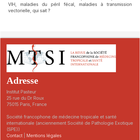
VIH, maladies du péril fécal, maladies à transmission
vectorielle, qui sait ?
##plugins.themes.novelty.article.detai
Adresse
Institut Pasteur
25 rue du Dr Roux
75015 Paris, France
Société francophone de médecine tropicale et santé
internationale (anciennement Société de Pathologie Exotique
(SPE))
Contact
|
Mentions légales