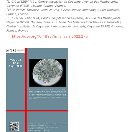
(3)
CIC INSERM 1424, Centre hospitalier de Cayenne, Avenue des flamboyants,
Cayenne 97306, Guyane, France, France
,
(4)
Université Toulouse-Jean-Jaurès, 5 Allée Antonio Machado, 31058 Toulouse,
France, France
,
(5)
1. CIC INSERM 1424, Centre hospitalier de Cayenne, Avenue des flamboyants,
Cayenne 97306, Guyane, France. 2. Unité des Maladies infectieuses et tropicales,
Centre hospitalier de Cayenne, Avenue des flamboyants, Cayenne 97306, Guyane,
France, France
https://doi.org/10.48327/mtsi.v2i3.2022.270
##plugins.themes.novelty.article.sideb