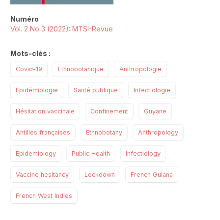
Numéro
Vol. 2 No 3 (2022): MTSI-Revue
Mots-clés :
Covid-19
Ethnobotanique
Anthropologie
Épidémiologie
Santé publique
Infectiologie
Hésitation vaccinale
Confinement
Guyane
Antilles françaises
Ethnobotany
Anthropology
Epidemiology
Public Health
Infectiology
Vaccine hesitancy
Lockdown
French Guiana
French West Indies