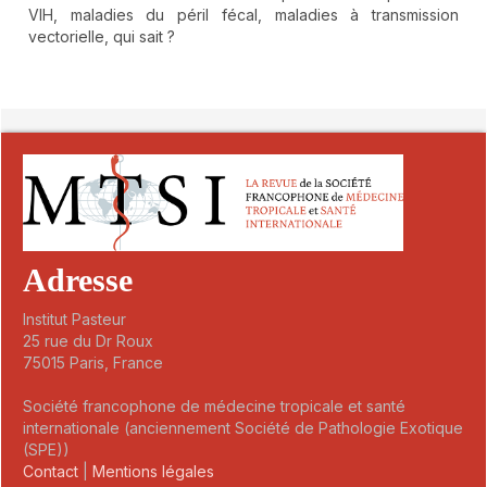
VIH, maladies du péril fécal, maladies à transmission
vectorielle, qui sait ?
##plugins.themes.novelty.article.detai
Adresse
Institut Pasteur
25 rue du Dr Roux
75015 Paris, France
Société francophone de médecine tropicale et santé
internationale (anciennement Société de Pathologie Exotique
(SPE))
Contact
|
Mentions légales