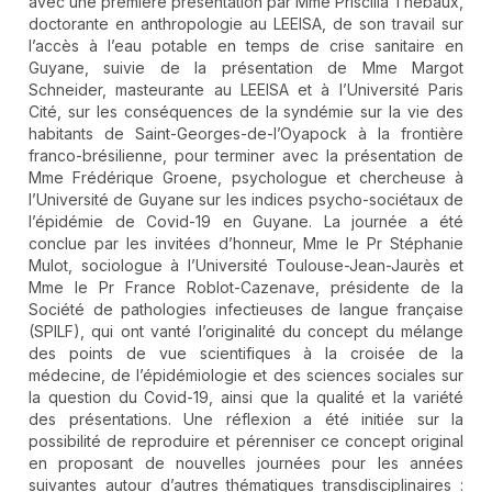
avec une première présentation par Mme Priscilla Thébaux,
doctorante en anthropologie au LEEISA, de son travail sur
l’accès à l’eau potable en temps de crise sanitaire en
Guyane, suivie de la présentation de Mme Margot
Schneider, masteurante au LEEISA et à l’Université Paris
Cité, sur les conséquences de la syndémie sur la vie des
habitants de Saint-Georges-de-l’Oyapock à la frontière
franco-brésilienne, pour terminer avec la présentation de
Mme Frédérique Groene, psychologue et chercheuse à
l’Université de Guyane sur les indices psycho-sociétaux de
l’épidémie de Covid-19 en Guyane. La journée a été
conclue par les invitées d’honneur, Mme le Pr Stéphanie
Mulot, sociologue à l’Université Toulouse-Jean-Jaurès et
Mme le Pr France Roblot-Cazenave, présidente de la
Société de pathologies infectieuses de langue française
(SPILF), qui ont vanté l’originalité du concept du mélange
des points de vue scientifiques à la croisée de la
médecine, de l’épidémiologie et des sciences sociales sur
la question du Covid-19, ainsi que la qualité et la variété
des présentations. Une réflexion a été initiée sur la
possibilité de reproduire et pérenniser ce concept original
en proposant de nouvelles journées pour les années
suivantes autour d’autres thématiques transdisciplinaires :