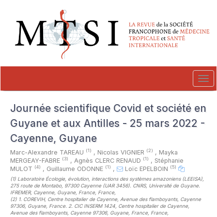
##plugins.themes.novelty.accessible_menu.label##
##plugins.themes.novelty.accessible_menu.main_navigation##
##plugins.themes.novelty.accessible_menu.main_content##
##plugins.themes.novelty.accessible_menu.sidebar##
Tog
navi
Journée scientifique Covid et société en
Guyane et aux Antilles - 25 mars 2022 -
Cayenne, Guyane
(1)
(2)
Marc-Alexandre TAREAU
,
Nicolas VIGNIER
,
Mayka
(3)
(1)
MERGEAY-FABRE
,
Agnès CLERC RENAUD
,
Stéphanie
(4)
(1)
(5)
MULOT
,
Guillaume ODONNE
,
Loïc EPELBOIN
(1)
Laboratoire Écologie, évolution, interactions des systèmes amazoniens (LEEISA),
275 route de Montabo, 97300 Cayenne (UAR 3456). CNRS, Université de Guyane.
IFREMER, Cayenne, Guyane, France, France
,
(2)
1. COREVIH, Centre hospitalier de Cayenne, Avenue des flamboyants, Cayenne
97306, Guyane, France. 2. CIC INSERM 1424, Centre hospitalier de Cayenne,
Avenue des flamboyants, Cayenne 97306, Guyane, France, France
,