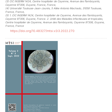
(3)
CIC INSERM 1424, Centre hospitalier de Cayenne, Avenue des flamboyants,
Cayenne 97306, Guyane, France, France
,
(4)
Université Toulouse-Jean-Jaurès, 5 Allée Antonio Machado, 31058 Toulouse,
France, France
,
(5)
1. CIC INSERM 1424, Centre hospitalier de Cayenne, Avenue des flamboyants,
Cayenne 97306, Guyane, France. 2. Unité des Maladies infectieuses et tropicales,
Centre hospitalier de Cayenne, Avenue des flamboyants, Cayenne 97306, Guyane,
France, France
https://doi.org/10.48327/mtsi.v2i3.2022.270
##plugins.themes.novelty.article.sideb