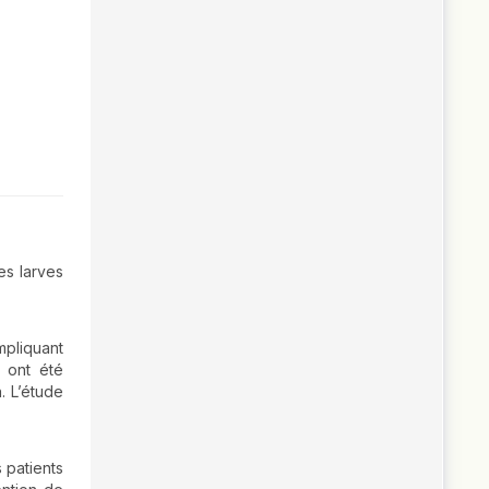
es larves
mpliquant
 ont été
. L’étude
 patients