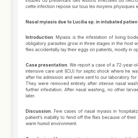
intubés ou présentant des lésions infectées ou nécrosé
cette infection repose sur tous les moyens physiques et
Nasal myiasis due to Lucilia sp. in intubated patie
Introduction
. Myiasis is the infestation of living b
obligatory parasites grow in three stages in the host wh
flies accidentally lay their eggs on patients, mostly in 
Case presentation
. We report a case of a 72-year-ol
intensive care unit (ICU) for septic shock where he w
after his admission and were sent to our laboratory for 
They were removed entirely after intense nasal wash
further infestation. After nasal washing, no other lar
later.
Discussion
. Few cases of nasal myiasis in hospital
patient’s inability to fend off the flies because of th
warm humid environment.