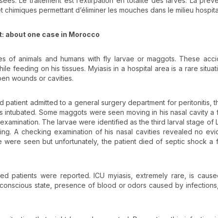
es. Le traitement est l’extirpation en totalité des larves. La prév
 chimiques permettant d’éliminer les mouches dans le milieu hospital
nt: about one case in Morocco
odies of animals and humans with fly larvae or maggots. These acci
ile feeding on his tissues. Myiasis in a hospital area is a rare situa
open wounds or cavities.
d patient admitted to a general surgery department for peritonitis, t
as intubated. Some maggots were seen moving in his nasal cavity a
examination. The larvae were identified as the third larval stage of L
ing. A checking examination of his nasal cavities revealed no ev
vae were seen but unfortunately, the patient died of septic shock a
ized patients were reported. ICU myiasis, extremely rare, is caus
eir conscious state, presence of blood or odors caused by infections