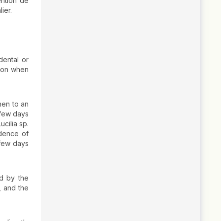
ention de
ier.
dental or
tion when
hen to an
 few days
ucilia sp.
idence of
 few days
ed by the
, and the