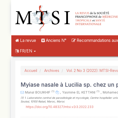
##plugins.themes.novelty.accessible_menu.label##
##plugins.themes.novelty.accessible_menu.main_navigation##
##plugins.themes.novelty.accessible_menu.main_content##
##plugins.themes.novelty.accessible_menu.sidebar##
La revue
Anciens N°
Recommandations aux a
FR/EN
Accueil
Archives
Vol. 2 No 3 (2022): MTSI-Rev
Myiase nasale à Lucilia sp. chez un 
(1)
(1)
Manal BOUIKHIF
,
Yasmine EL KETTANI
,
Mohamed
(1)
1. Laboratoire central de parasitologie et mycologie, Centre hospitalier u
Souissi, 10100 Rabat, Maroc, Maroc
https://doi.org/10.48327/mtsi.v2i3.2022.233