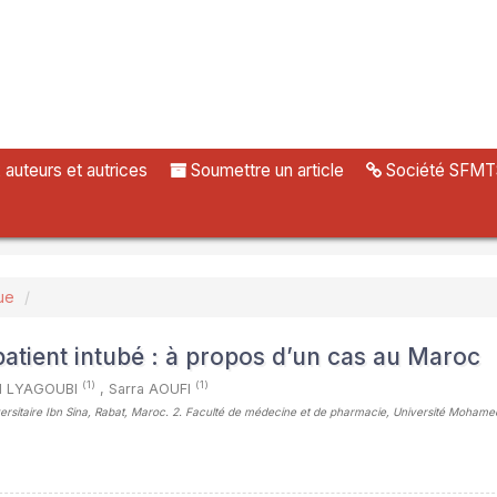
uteurs et autrices
Soumettre un article
Société SFMT
ue
patient intubé : à propos d’un cas au Maroc
(1)
(1)
 LYAGOUBI
,
Sarra AOUFI
niversitaire Ibn Sina, Rabat, Maroc. 2. Faculté de médecine et de pharmacie, Université Moham