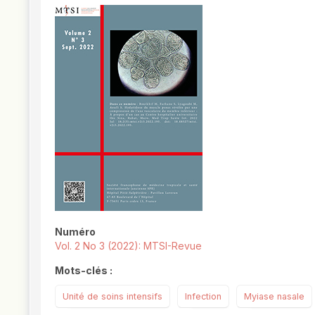
##plugins.themes.novelty.article.
Numéro
Vol. 2 No 3 (2022): MTSI-Revue
Mots-clés :
Unité de soins intensifs
Infection
Myiase nasale