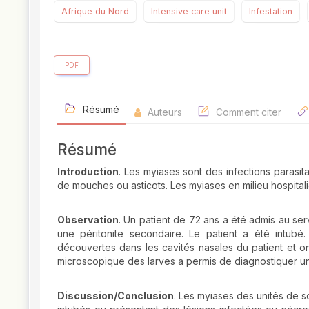
Afrique du Nord
Intensive care unit
Infestation
PDF
Résumé
Auteurs
Comment citer
Résumé
Introduction
. Les myiases sont des infections parasit
de mouches ou asticots. Les myiases en milieu hospitali
Observation
. Un patient de 72 ans a été admis au se
une péritonite secondaire. Le patient a été intub
découvertes dans les cavités nasales du patient et ont
microscopique des larves a permis de diagnostiquer une
Discussion/Conclusion
. Les myiases des unités de s