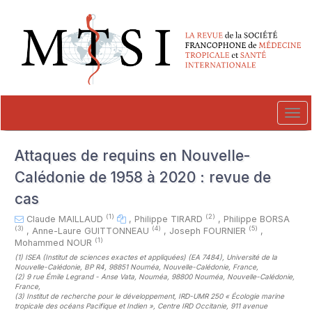
##plugins.themes.novelty.accessible_menu.label##
##plugins.themes.novelty.accessible_menu.main_navigation##
##plugins.themes.novelty.accessible_menu.main_content##
##plugins.themes.novelty.accessible_menu.sidebar##
Tog
navi
Attaques de requins en Nouvelle-
Calédonie de 1958 à 2020 : revue de
cas
(1)
(2)
Claude MAILLAUD
,
Philippe TIRARD
,
Philippe BORSA
(3)
(4)
(5)
,
Anne-Laure GUITTONNEAU
,
Joseph FOURNIER
,
(1)
Mohammed NOUR
(1)
ISEA (Institut de sciences exactes et appliquées) (EA 7484), Université de la
Nouvelle-Calédonie, BP R4, 98851 Nouméa, Nouvelle-Calédonie, France
,
(2)
9 rue Émile Legrand - Anse Vata, Nouméa, 98800 Nouméa, Nouvelle-Calédonie,
France
,
(3)
Institut de recherche pour le développement, IRD-UMR 250 « Écologie marine
tropicale des océans Pacifique et Indien », Centre IRD Occitanie, 911 avenue