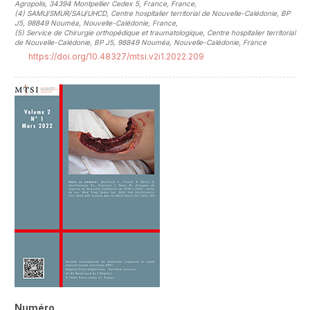
Agropolis, 34394 Montpellier Cedex 5, France, France
,
(4)
SAMU/SMUR/SAU/UHCD, Centre hospitalier territorial de Nouvelle-Calédonie, BP
J5, 98849 Nouméa, Nouvelle-Calédonie, France
,
(5)
Service de Chirurgie orthopédique et traumatologique, Centre hospitalier territorial
de Nouvelle-Calédonie, BP J5, 98849 Nouméa, Nouvelle-Calédonie, France
https://doi.org/10.48327/mtsi.v2i1.2022.209
##plugins.themes.novelty.article.sideb
Numéro