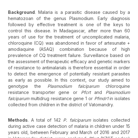
Background
. Malaria is a parasitic disease caused by a
hematozoan of the genus Plasmodium. Early diagnosis
followed by effective treatment is one of the keys to
control this disease. In Madagascar, after more than 60
years of use for the treatment of uncomplicated malaria,
chloroquine (CQ) was abandoned in favor of artesunate +
amodiaquine (ASAQ) combination because of high
prevalence of CQ treatment failure. Surveillance based on
the assessment of therapeutic efficacy and genetic markers
of resistance to antimalarials is therefore essential in order
to detect the emergence of potentially resistant parasites
as early as possible. In this context, our study aimed to
genotype the
Plasmodium falciparum
chloroquine
resistance transporter gene or
Pfcrt
and
Plasmodium
falciparum
multidrug resistance gene 1 or
Pfmdr1
in isolates
collected from children in the district of Vatomandry.
Methods
. A total of 142
P. falciparum
isolates collected
during active case detection of malaria in children under 15
years old, between February and March of 2016 and 2017