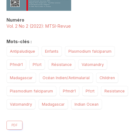
Numéro
Vol. 2 No 2 (2022): MTSI-Revue
Mots-clés :
Antipaludique
Enfants
Plasmodium falciparum
Pfmdr1
Pfcrt
Résistance
Vatomandry
Madagascar
Océan Indien/Antimalarial
Children
Plasmodium falciparum
Pfmdr1
Pfcrt
Resistance
Vatomandry
Madagascar
Indian Ocean
PDF