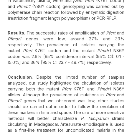
in Vatomandry district, were analyzed.
Pfcrt
(K76T codon)
and
Pfmdr1
(N86Y codon) genotyping was carried out by
polymerase chain reaction followed by enzymatic digestion
(restriction fragment length polymorphism) or PCR-RFLP.
Results
. The successful rates of amplification of
Pfcrt
and
Pfmdr1
genes were low, around 27% and 39%
respectively. The prevalence of isolates carrying the
mutant
Pfcrt
K76T codon and the mutant
Pfmdr1
N86Y
codon was 2.6% [95% confidence interval (95% CI): 0.1 -
15.0%] and 36% [95% CI: 23.7 - 49.7%] respectively.
Conclusion
. Despite the limited number of samples
analyzed, our study highlighted the circulation of isolates
carrying both the mutant
Pfcrt
K76T and
Pfmdr1
N86Y
alleles. Although the prevalence of mutations in
Pfcrt
and
Pfmdr1
genes that we observed was low, other studies
should be carried out in order to follow the evolution of
these markers in time and space. The use of more sensitive
methods will better characterize
P. falciparum
strains
circulating in Madagascar. Artesunate-amodiaquine is used
as a first-line treatment for uncomplicated malaria in the