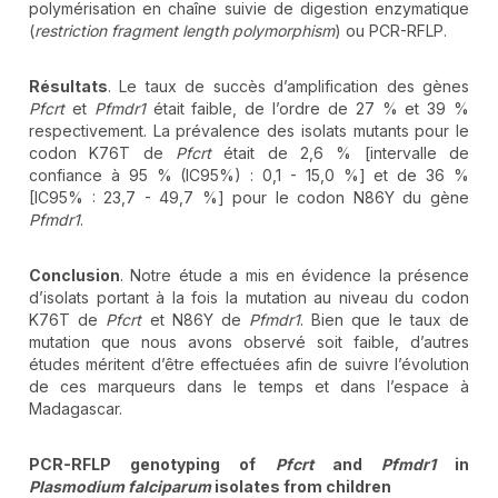
polymérisation en chaîne suivie de digestion enzymatique
(
restriction fragment length polymorphism
) ou PCR-RFLP.
Résultats
. Le taux de succès d’amplification des gènes
Pfcrt
et
Pfmdr1
était faible, de l’ordre de 27 % et 39 %
respectivement. La prévalence des isolats mutants pour le
codon K76T de
Pfcrt
était de 2,6 % [intervalle de
confiance à 95 % (IC95%) : 0,1 - 15,0 %] et de 36 %
[IC95% : 23,7 - 49,7 %] pour le codon N86Y du gène
Pfmdr1
.
Conclusion
. Notre étude a mis en évidence la présence
d’isolats portant à la fois la mutation au niveau du codon
K76T de
Pfcrt
et N86Y de
Pfmdr1
. Bien que le taux de
mutation que nous avons observé soit faible, d’autres
études méritent d’être effectuées afin de suivre l’évolution
de ces marqueurs dans le temps et dans l’espace à
Madagascar.
PCR-RFLP genotyping of
Pfcrt
and
Pfmdr1
in
Plasmodium falciparum
isolates from children