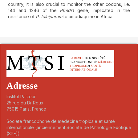
country; it is also crucial to monitor the other codons, i.e.
184 and 1246 of the
Pfmdr1
gene, implicated in the
resistance of
P. falciparum
to amodiaquine in Africa.
##plugins.themes.novelty.article.detai
Adresse
Institut Pasteur
25 rue du Dr Roux
75015 Paris, France
Société francophone de médecine tropicale et santé
internationale (anciennement Société de Pathologie Exotique
(SPE))