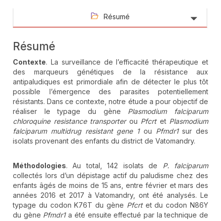
Résumé
Résumé
Contexte
. La surveillance de l’efficacité thérapeutique et
des marqueurs génétiques de la résistance aux
antipaludiques est primordiale afin de détecter le plus tôt
possible l’émergence des parasites potentiellement
résistants. Dans ce contexte, notre étude a pour objectif de
réaliser le typage du gène
Plasmodium falciparum
chloroquine resistance transporter
ou
Pfcrt
et
Plasmodium
falciparum
multidrug resistant gene 1
ou
Pfmdr1
sur des
isolats provenant des enfants du district de Vatomandry.
Méthodologies
. Au total, 142 isolats de
P. falciparum
collectés lors d’un dépistage actif du paludisme chez des
enfants âgés de moins de 15 ans, entre février et mars des
années 2016 et 2017 à Vatomandry, ont été analysés. Le
typage du codon K76T du gène
Pfcrt
et du codon N86Y
du gène
Pfmdr1
a été ensuite effectué par la technique de