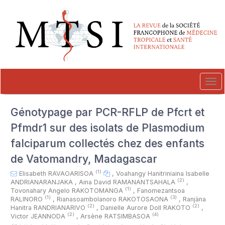
##plugins.themes.novelty.accessible_menu.label##
##plugins.themes.novelty.accessible_menu.main_navigation##
##plugins.themes.novelty.accessible_menu.main_content##
##plugins.themes.novelty.accessible_menu.sidebar##
Tog
navi
Génotypage par PCR-RFLP de Pfcrt et
Pfmdr1 sur des isolats de Plasmodium
falciparum collectés chez des enfants
de Vatomandry, Madagascar
(1)
Elisabeth RAVAOARISOA
,
Voahangy Hanitriniaina Isabelle
(2)
ANDRIANARANJAKA
,
Aina David RAMANANTSAHALA
,
(1)
Tovonahary Angelo RAKOTOMANGA
,
Fanomezantsoa
(1)
(3)
RALINORO
,
Rianasoambolanoro RAKOTOSAONA
,
Ranjàna
(2)
(2)
Hanitra RANDRIANARIVO
,
Danielle Aurore Doll RAKOTO
,
(2)
(4)
Victor JEANNODA
,
Arsène RATSIMBASOA