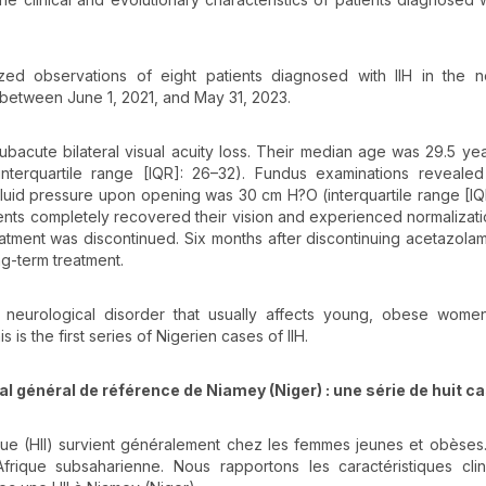
zed observations of eight patients diagnosed with IIH in the 
between June 1, 2021, and May 31, 2023.
ubacute bilateral visual acuity loss. Their median age was 29.5 yea
erquartile range [IQR]: 26–32). Fundus examinations revealed b
fluid pressure upon opening was 30 cm H?O (interquartile range [IQ
tients completely recovered their vision and experienced normalizati
atment was discontinued. Six months after discontinuing acetazola
ng-term treatment.
are neurological disorder that usually affects young, obese women
 is the first series of Nigerien cases of IIH.
al général de référence de Niamey (Niger)
: une s
érie de huit c
ique (HII) survient généralement chez les femmes jeunes et obèses. 
rique subsaharienne. Nous rapportons les caractéristiques clin