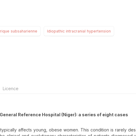
rique subsaharienne
Idiopathic intracranial hypertension
Licence
General Reference Hospital (Niger): a series of eight cases
H) typically affects young, obese women. This condition is rarely des
e clinical and evolutionary characteristics of patients diagnosed wi