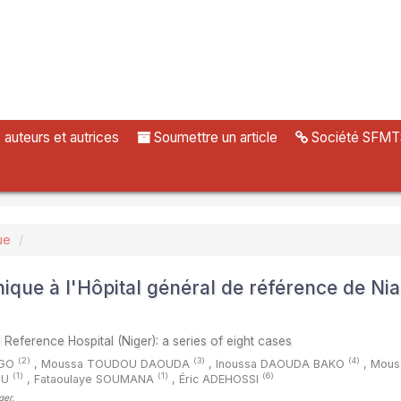
uteurs et autrices
Soumettre un article
Société SFMT
ue
hique à l'Hôpital général de référence de N
 Reference Hospital (Niger): a series of eight cases
(2)
(3)
(4)
NGO
,
Moussa TOUDOU DAOUDA
,
Inoussa DAOUDA BAKO
,
Mous
(1)
(1)
(6)
OU
,
Fataoulaye SOUMANA
,
Éric ADEHOSSI
ger
,