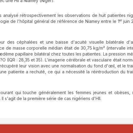
ec une HII à Niamey (Niger).
s analysé rétrospectivement les observations de huit patientes ni
er
ogie de l'hôpital général de référence de Niamey entre le 1
juin 
our des céphalées et une baisse d'acuité visuelle bilatérale d'a
ce de masse corporelle médian était de 30,75 kg/m² (intervalle inte
œdème papillaire bilatéral chez toutes les patientes. La pression m
?O (IQR : 28,35 et 35). L'imagerie cérébrale et vasculaire était norm
écupéré leur vision avec une normalisation du fond d'œil, et le tra
 une patiente a rechuté, ce qui a nécessité la réintroduction du tra
 courant qui touche généralement les femmes jeunes et obèses,
l s'agit de la première série de cas nigériens d'HII.
details##