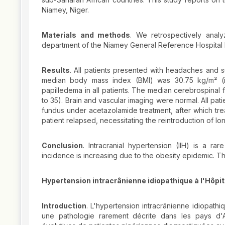
Niamey, Niger.
Materials and methods
. We retrospectively analy
department of the Niamey General Reference Hospital 
Results
. All patients presented with headaches and s
median body mass index (BMI) was 30.75 kg/m² (int
papilledema in all patients. The median cerebrospinal 
to 35). Brain and vascular imaging were normal. All pa
fundus under acetazolamide treatment, after which tre
patient relapsed, necessitating the reintroduction of lo
Conclusion
. Intracranial hypertension (IIH) is a r
incidence is increasing due to the obesity epidemic. This
Hypertension intracrânienne idiopathique à l'Hôpit
Introduction
. L'hypertension intracrânienne idiopath
une pathologie rarement décrite dans les pays d'Af