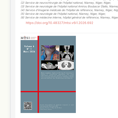
(2)
Service de neurochirurgie de l’hôpital national, Niamey, Niger, Niger
,
(3)
Service de neurologie de l’hôpital national Amirou Boubacar Diallo, Niamey
(4)
Service d’imagerie médicale de l’hôpital de référence, Niamey, Niger, Nig
(5)
Service de neurologie de l’hôpital national, Niamey, Niger, Niger
,
(6)
Service de médecine interne, hôpital général de référence, Niamey, Niger
https://doi.org/10.48327/mtsi.v6i1.2026.692
##plugins.themes.novelty.article.