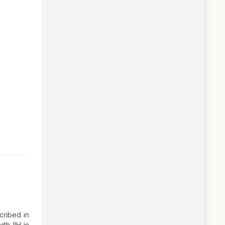
cribed in
th IIH in