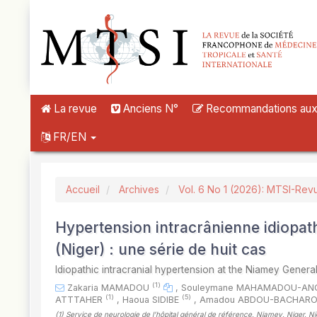
##plugins.themes.novelty.accessible_menu.label##
##plugins.themes.novelty.accessible_menu.main_navigation##
##plugins.themes.novelty.accessible_menu.main_content##
##plugins.themes.novelty.accessible_menu.sidebar##
La revue
Anciens N°
Recommandations aux a
FR/EN
Accueil
Archives
Vol. 6 No 1 (2026): MTSI-Rev
Hypertension intracrânienne idiopat
(Niger) : une série de huit cas
Idiopathic intracranial hypertension at the Niamey General
(1)
Zakaria MAMADOU
,
Souleymane MAHAMADOU-A
(1)
(5)
ATTTAHER
,
Haoua SIDIBE
,
Amadou ABDOU-BACHAR
(1)
Service de neurologie de l’hôpital général de référence, Niamey, Niger, Ni