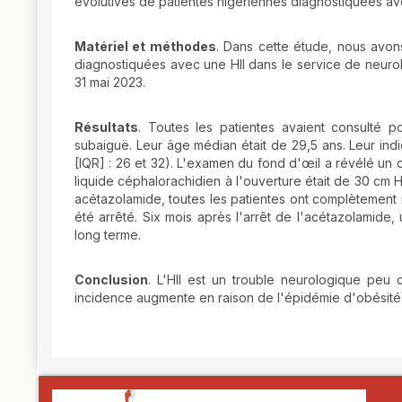
évolutives de patientes nigériennes diagnostiquées av
Matériel et méthodes
. Dans cette étude, nous avon
diagnostiquées avec une HII dans le service de neurol
31 mai 2023.
Résultats
. Toutes les patientes avaient consulté p
subaiguë. Leur âge médian était de 29,5 ans. Leur indi
[IQR] : 26 et 32). L'examen du fond d'œil a révélé un 
liquide céphalorachidien à l'ouverture était de 30 cm H
acétazolamide, toutes les patientes ont complètement r
été arrêté. Six mois après l'arrêt de l'acétazolamide,
long terme.
Conclusion
. L'HII est un trouble neurologique peu
incidence augmente en raison de l'épidémie d'obésité. I
##plugins.themes.novelty.article.