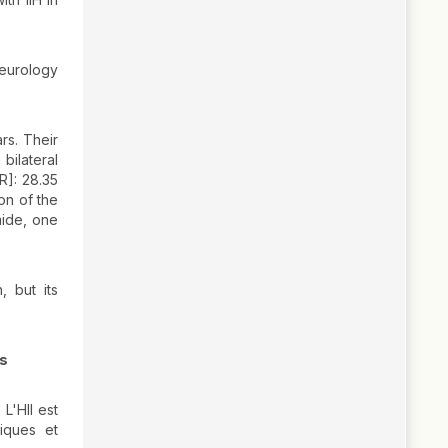
neurology
rs. Their
ilateral
R]: 28.35
on of the
mide, one
, but its
as
L'HII est
iques et