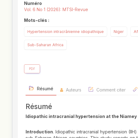
Numéro
Vol. 6 No 1 (2026): MTSI-Revue
Mots-clés :
Hypertension intracrânienne idiopathique
Niger
Af
Sub-Saharan Africa
PDF
Résumé
Auteurs
Comment citer
Résumé
Idiopathic intracranial hypertension at the Niamey 
Introduction
. Idiopathic intracranial hypertension (II
sub-Saharan African countries. This study reports on th