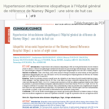
Retourner
Hypertension intracrânienne idiopathique à l'Hôpital général
aux
de référence de Niamey (Niger) : une série de huit cas
informations
sur
l'article
Télécharger
Télécharger le PDF