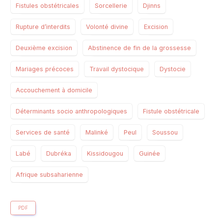
Fistules obstétricales
Sorcellerie
Djinns
Rupture d’interdits
Volonté divine
Excision
Deuxième excision
Abstinence de fin de la grossesse
Mariages précoces
Travail dystocique
Dystocie
Accouchement à domicile
Déterminants socio anthropologiques
Fistule obstétricale
Services de santé
Malinké
Peul
Soussou
Labé
Dubréka
Kissidougou
Guinée
Afrique subsaharienne
PDF