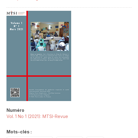
##plugins.themes.novelty.article.sideb
Numéro
Vol. 1 No 1 (2021): MTSI-Revue
Mots-clés :