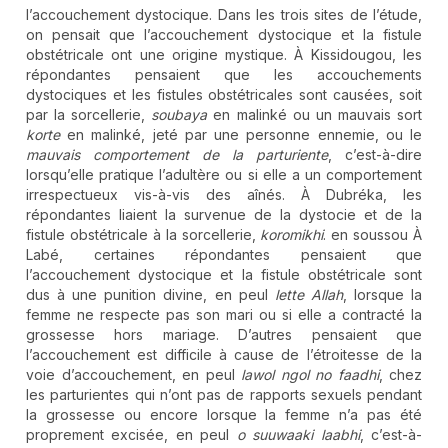
l’accouchement dystocique. Dans les trois sites de l’étude,
on pensait que l’accouchement dystocique et la fistule
obstétricale ont une origine mystique. À Kissidougou, les
répondantes pensaient que les accouchements
dystociques et les fistules obstétricales sont causées, soit
par la sorcellerie,
soubaya
en malinké ou un mauvais sort
korte
en malinké, jeté par une personne ennemie, ou le
mauvais comportement de la parturiente
, c’est-à-dire
lorsqu’elle pratique l’adultère ou si elle a un comportement
irrespectueux vis-à-vis des aînés. À Dubréka, les
répondantes liaient la survenue de la dystocie et de la
fistule obstétricale à la sorcellerie,
koromikhi
. en soussou À
Labé, certaines répondantes pensaient que
l’accouchement dystocique et la fistule obstétricale sont
dus à une punition divine, en peul
lette Allah
, lorsque la
femme ne respecte pas son mari ou si elle a contracté la
grossesse hors mariage. D’autres pensaient que
l’accouchement est difficile à cause de l’étroitesse de la
voie d’accouchement, en peul
lawol ngol no faadhi
, chez
les parturientes qui n’ont pas de rapports sexuels pendant
la grossesse ou encore lorsque la femme n’a pas été
proprement excisée, en peul
o suuwaaki laabhi
, c’est-à-