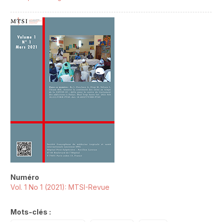
##plugins.themes.novelty.article.sideb
Numéro
Vol. 1 No 1 (2021): MTSI-Revue
Mots-clés :