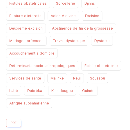
Fistules obstétricales
Sorcellerie
Djinns
Rupture d’interdits
Volonté divine
Excision
Deuxième excision
Abstinence de fin de la grossesse
Mariages précoces
Travail dystocique
Dystocie
Accouchement à domicile
Déterminants socio anthropologiques
Fistule obstétricale
Services de santé
Malinké
Peul
Soussou
Labé
Dubréka
Kissidougou
Guinée
Afrique subsaharienne
PDF