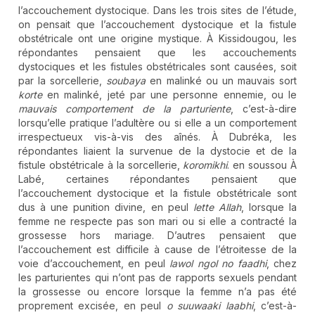
l’accouchement dystocique. Dans les trois sites de l’étude,
on pensait que l’accouchement dystocique et la fistule
obstétricale ont une origine mystique. À Kissidougou, les
répondantes pensaient que les accouchements
dystociques et les fistules obstétricales sont causées, soit
par la sorcellerie,
soubaya
en malinké ou un mauvais sort
korte
en malinké, jeté par une personne ennemie, ou le
mauvais comportement de la parturiente
, c’est-à-dire
lorsqu’elle pratique l’adultère ou si elle a un comportement
irrespectueux vis-à-vis des aînés. À Dubréka, les
répondantes liaient la survenue de la dystocie et de la
fistule obstétricale à la sorcellerie,
koromikhi
. en soussou À
Labé, certaines répondantes pensaient que
l’accouchement dystocique et la fistule obstétricale sont
dus à une punition divine, en peul
lette Allah
, lorsque la
femme ne respecte pas son mari ou si elle a contracté la
grossesse hors mariage. D’autres pensaient que
l’accouchement est difficile à cause de l’étroitesse de la
voie d’accouchement, en peul
lawol ngol no faadhi
, chez
les parturientes qui n’ont pas de rapports sexuels pendant
la grossesse ou encore lorsque la femme n’a pas été
proprement excisée, en peul
o suuwaaki laabhi
, c’est-à-