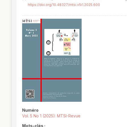
https://doi.org/10.48327/mtsi.v5i1.2025.600
##plugins.themes.novelty.article.
Numéro
Vol. 5 No 1 (2025): MTSI-Revue
Mots-clés :