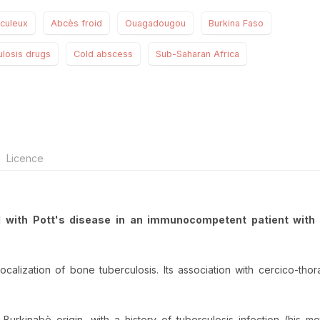
rculeux
Abcès froid
Ouagadougou
Burkina Faso
ulosis drugs
Cold abscess
Sub-Saharan Africa
Licence
 with Pott's disease in an immunocompetent patient with 
localization of bone tuberculosis. Its association with cercico-thor
 Burkinabè origin, with a history of tuberculosis infection (his m