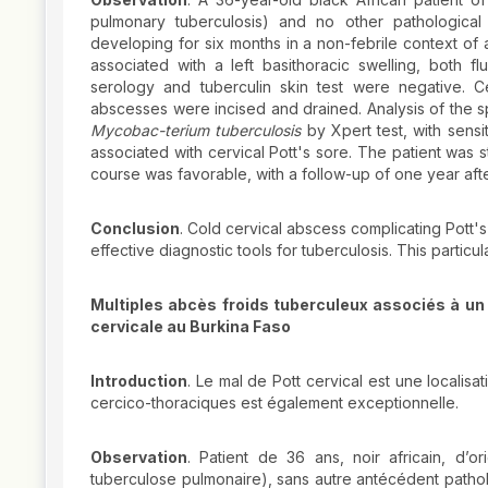
pulmonary tuberculosis) and no other pathological 
developing for six months in a non-febrile context of 
associated with a left basithoracic swelling, both 
serology and tuberculin skin test were negative. 
abscesses were incised and drained. Analysis of the s
Mycobac-terium tuberculosis
by Xpert test, with sensi
associated with cervical Pott's sore. The patient was 
course was favorable, with a follow-up of one year afte
Conclusion
. Cold cervical abscess complicating Pott
effective diagnostic tools for tuberculosis. This parti
Multiples abcès froids tuberculeux associés à u
cervicale au Burkina Faso
Introduction
. Le mal de Pott cervical est une localis
cercico-thoraciques est également exceptionnelle.
Observation
. Patient de 36 ans, noir africain, d’
tuberculose pulmonaire), sans autre antécédent patho