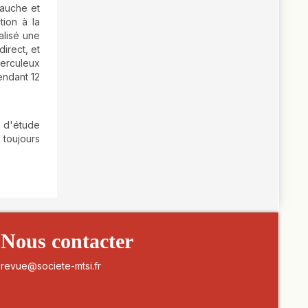
gauche et
tion à la
alisé une
irect, et
berculeux
endant 12
e d'étude
 toujours
Nous contacter
revue@societe-mtsi.fr