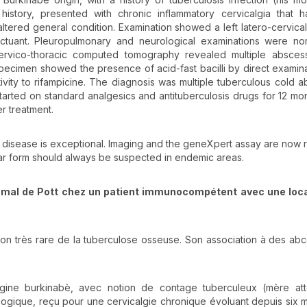
history, presented with chronic inflammatory cervicalgia that 
altered general condition. Examination showed a left latero-cervical
fluctuant. Pleuropulmonary and neurological examinations were no
Cervico-thoracic computed tomography revealed multiple absces
pecimen showed the presence of acid-fast bacilli by direct examin
tivity to rifampicine. The diagnosis was multiple tuberculous cold 
started on standard analgesics and antituberculosis drugs for 12 mo
r treatment.
's disease is exceptional. Imaging and the geneXpert assay are now 
cular form should always be suspected in endemic areas.
n mal de Pott chez un patient immunocompétent avec une loca
ation très rare de la tuberculose osseuse. Son association à des abc
origine burkinabè, avec notion de contage tuberculeux (mère at
logique, reçu pour une cervicalgie chronique évoluant depuis six 