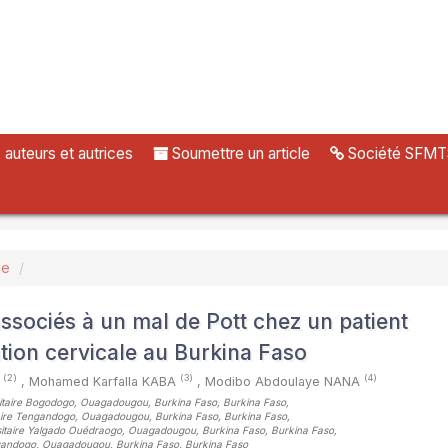
uteurs et autrices
Soumettre un article
Société SFMT
ue
ssociés à un mal de Pott chez un patient
ion cervicale au Burkina Faso
(2)
(3)
(4)
E
,
Mohamed Karfalla KABA
,
Modibo Abdoulaye NANA
ersitaire Bogodogo, Ouagadougou, Burkina Faso, Burkina Faso
,
sitaire Tengandogo, Ouagadougou, Burkina Faso, Burkina Faso
,
versitaire Yalgado Ouédraogo, Ouagadougou, Burkina Faso, Burkina Faso
,
Tengandogo, Ouagadougou, Burkina Faso, Burkina Faso