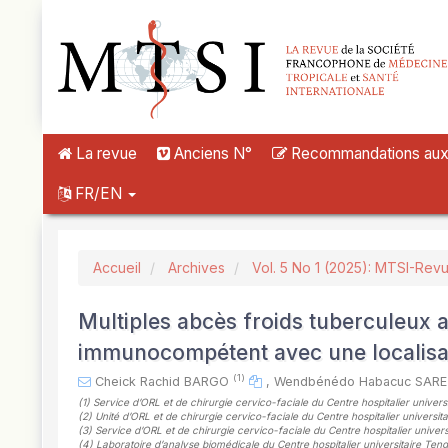
##plugins.themes.novelty.accessible_menu.label##
##plugins.themes.novelty.accessible_menu.main_navigation##
##plugins.themes.novelty.accessible_menu.main_content##
##plugins.themes.novelty.accessible_menu.sidebar##
La revue
Anciens N°
Recommandations aux a
FR/EN
Accueil
Archives
Vol. 5 No 1 (2025): MTSI-Rev
Multiples abcès froids tuberculeux a
immunocompétent avec une localisat
(1)
Cheick Rachid BARGO
,
Wendbénédo Habacuc SAR
(1)
Service d’ORL et de chirurgie cervico-faciale du Centre hospitalier univ
(2)
Unité d’ORL et de chirurgie cervico-faciale du Centre hospitalier univer
(3)
Service d’ORL et de chirurgie cervico-faciale du Centre hospitalier uni
(4)
Laboratoire d’analyse biomédicale du Centre hospitalier universitaire 