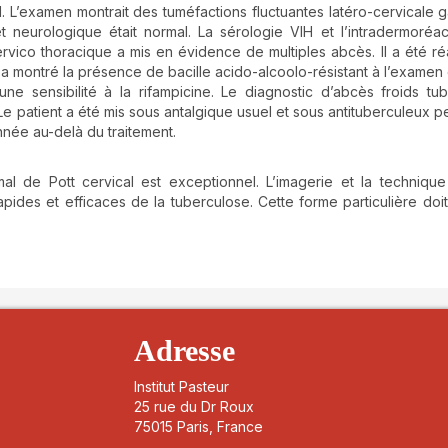
al. L’examen montrait des tuméfactions fluctuantes latéro-cervicale 
 neurologique était normal. La sérologie VIH et l’intradermoréac
rvico thoracique a mis en évidence de multiples abcès. Il a été ré
a montré la présence de bacille acido-alcoolo-résistant à l’examen d
e sensibilité à la rifampicine. Le diagnostic d’abcès froids tu
 Le patient a été mis sous antalgique usuel et sous antituberculeux p
nnée au-delà du traitement.
mal de Pott cervical est exceptionnel. L’imagerie et la techniqu
pides et efficaces de la tuberculose. Cette forme particulière doit
details##
Adresse
Institut Pasteur
25 rue du Dr Roux
75015 Paris, France