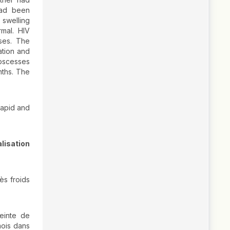
had been
 swelling
rmal. HIV
ses. The
ation and
abscesses
nths. The
rapid and
lisation
ès froids
teinte de
mois dans