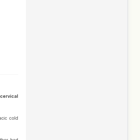
cervical
acic cold
other had