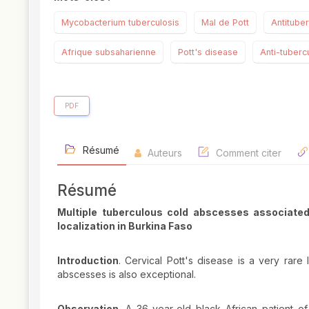
Mycobacterium tuberculosis
Mal de Pott
Antitube
Afrique subsaharienne
Pott's disease
Anti-tuberc
PDF
Résumé
Auteurs
Comment citer
Résumé
Multiple tuberculous cold abscesses associated
localization in Burkina Faso
Introduction
. Cervical Pott's disease is a very rare 
abscesses is also exceptional.
Observation
. A 36-year-old black African patient of