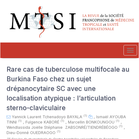
##plugins.themes.novelty.accessible_menu.label##
##plugins.themes.novelty.accessible_menu.main_navigation##
##plugins.themes.novelty.accessible_menu.main_content##
##plugins.themes.novelty.accessible_menu.sidebar##
Tog
navi
Rare cas de tuberculose multifocale au
Burkina Faso chez un sujet
drépanocytaire SC avec une
localisation atypique : l’articulation
sterno-claviculaire
(1)
Yannick Laurent Tchenadoyo BAYALA
,
Ismaël AYOUBA
(1)
(1)
(1)
TINNI
,
Fulgence KABORÉ
,
Marcellin BONKOUNGOU
,
(1)
Wendlassida Joëlle Stéphanie ZABSONRÉ/TIENDRÉBÉOGO
,
(1)
Dieu-Donné OUEDRAOGO