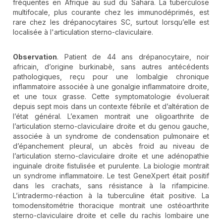
fréquentes en Afrique au sud du Sahara. La tuberculose
multifocale, plus courante chez les immunodéprimés, est
rare chez les drépanocytaires SC, surtout lorsqu’elle est
localisée à l'articulation sterno-claviculaire.
Observation
. Patient de 44 ans drépanocytaire, noir
africain, d’origine burkinabè, sans autres antécédents
pathologiques, reçu pour une lombalgie chronique
inflammatoire associée à une gonalgie inflammatoire droite,
et une toux grasse. Cette symptomatologie évoluerait
depuis sept mois dans un contexte fébrile et d’altération de
l’état général. L’examen montrait une oligoarthrite de
l’articulation sterno-claviculaire droite et du genou gauche,
associée à un syndrome de condensation pulmonaire et
d’épanchement pleural, un abcès froid au niveau de
l’articulation sterno-claviculaire droite et une adénopathie
inguinale droite fistulisée et purulente. La biologie montrait
un syndrome inflammatoire. Le test GeneXpert était positif
dans les crachats, sans résistance à la rifampicine.
L’intradermo-réaction à la tuberculine était positive. La
tomodensitométrie thoracique montrait une ostéoarthrite
sterno-claviculaire droite et celle du rachis lombaire une