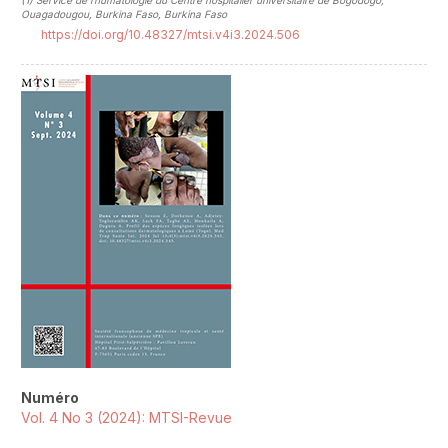
(1)
Service de rhumatologie du Centre hospitalier universitaire de Bogodogo,
Ouagadougou, Burkina Faso, Burkina Faso
https://doi.org/10.48327/mtsi.v4i3.2024.506
##plugins.themes.novelty.article.sideb
Numéro
Vol. 4 No 3 (2024): MTSI-Revue