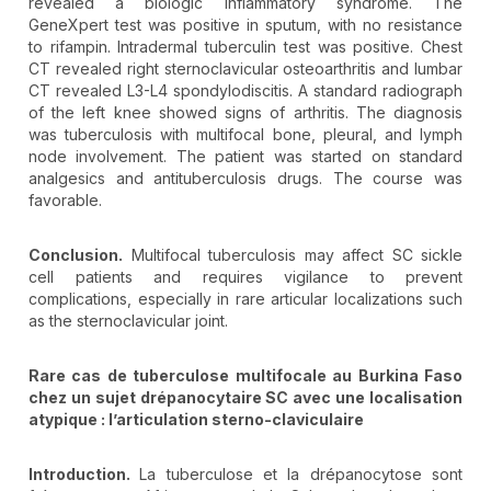
revealed a biologic inflammatory syndrome. The
GeneXpert test was positive in sputum, with no resistance
to rifampin. Intradermal tuberculin test was positive. Chest
CT revealed right sternoclavicular osteoarthritis and lumbar
CT revealed L3-L4 spondylodiscitis. A standard radiograph
of the left knee showed signs of arthritis. The diagnosis
was tuberculosis with multifocal bone, pleural, and lymph
node involvement. The patient was started on standard
analgesics and antituberculosis drugs. The course was
favorable.
Conclusion.
Multifocal tuberculosis may affect SC sickle
cell patients and requires vigilance to prevent
complications, especially in rare articular localizations such
as the sternoclavicular joint.
Rare cas de tuberculose multifocale au Burkina Faso
chez un sujet drépanocytaire SC avec une localisation
atypique
: l’articulation sterno-claviculaire
Introduction.
La tuberculose et la drépanocytose sont