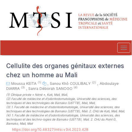
##plugins.themes.novelty.accessible_menu.label##
##plugins.themes.novelty.accessible_menu.main_navigation##
##plugins.themes.novelty.accessible_menu.main_content##
##plugins.themes.novelty.accessible_menu.sidebar##
Tog
navi
Cellulite des organes génitaux externes
chez un homme au Mali
(1)
(2)
Moussa KEITA
,
Sanou Khô COULIBALY
,
Abdoulaye
(3)
(4)
DIARRA
,
Sanra Déborah SANOGO
(1)
Clinique privée « Néné », Kati, Mali, Mali
,
(2)
Faculté de médecine et d’odontostomatologie, Université des sciences, des
techniques et des technologies de Bamako (USTTB), Mali, Mali
,
(3)
1. Faculté de médecine et d’odontostomatologie, Université des sciences, des
techniques et des technologies de Bamako (USTTB), Mali. 2. CHU de Kati, Mali, Mali
,
(4)
1. Faculté de médecine et d’odontostomatologie, Université des sciences, des
techniques et des techno-logies de Bamako (USTTB), Mali. 2. CHU du Point G,
Bamako, Mali, Mali
https://doi.org/10.48327/mtsi.v3i4.2023.428