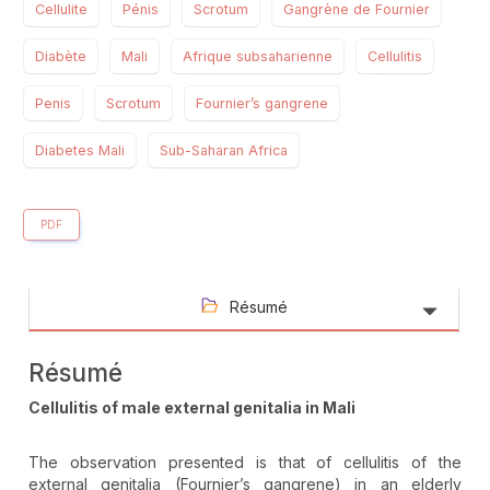
Cellulite
Pénis
Scrotum
Gangrène de Fournier
Diabète
Mali
Afrique subsaharienne
Cellulitis
Penis
Scrotum
Fournier’s gangrene
Diabetes Mali
Sub-Saharan Africa
PDF
Résumé
Résumé
Cellulitis of male external genitalia in Mali
The observation presented is that of cellulitis of the
external genitalia (Fournier’s gangrene) in an elderly