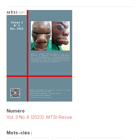
##plugins.themes.novelty.article.sideb
Numéro
Vol. 3 No 4 (2023): MTSI-Revue
Mots-clés :