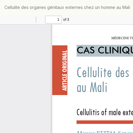
Retourner
Cellulite des organes génitaux externes chez un homme au Mali
aux
informations
sur
l'article