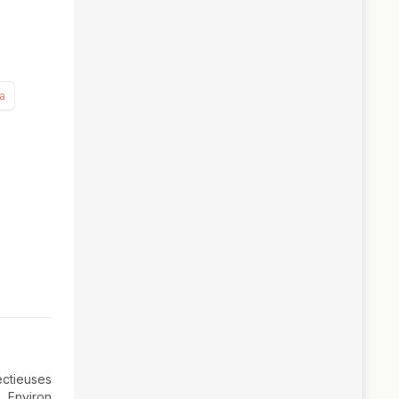
a
ectieuses
. Environ