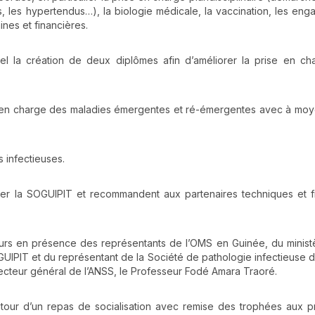
, les hypertendus…), la biologie médicale, la vaccination, les en
nes et financières.
l la création de deux diplômes afin d’améliorer la prise en ch
e en charge des maladies émergentes et ré-émergentes avec à mo
 infectieuses.
er la SOGUIPIT et recommandent aux partenaires techniques et f
urs en présence des représentants de l’OMS en Guinée, du minist
GUIPIT et du représentant de la Société de pathologie infectieuse 
irecteur général de l’ANSS, le Professeur Fodé Amara Traoré.
utour d’un repas de socialisation avec remise des trophées aux p