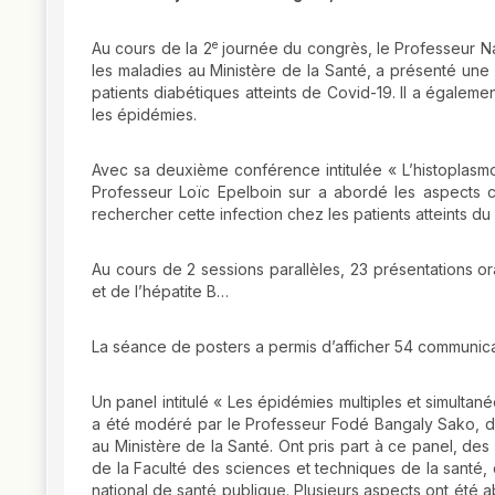
e
Au cours de la 2
journée du congrès, le Professeur Nab
les maladies au Ministère de la Santé, a présenté une 
patients diabétiques atteints de Covid-19. Il a égalem
les épidémies.
Avec sa deuxième conférence intitulée « L’histoplasmos
Professeur Loïc Epelboin sur a abordé les aspects cl
rechercher cette infection chez les patients atteints du
Au cours de 2 sessions parallèles, 23 présentations or
et de l’hépatite B…
La séance de posters a permis d’afficher 54 communica
Un panel intitulé « Les épidémies multiples et simulta
a été modéré par le Professeur Fodé Bangaly Sako, dire
au Ministère de la Santé. Ont pris part à ce panel, de
de la Faculté des sciences et techniques de la santé, 
national de santé publique. Plusieurs aspects ont été ab