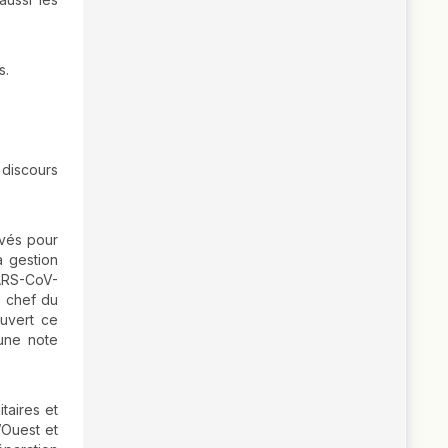
s.
 discours
ivés pour
a gestion
SARS-CoV-
, chef du
uvert ce
 une note
taires et
’Ouest et