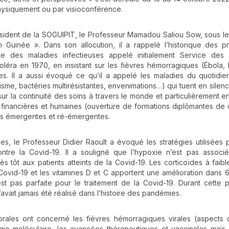
hysiquement ou par visioconférence.
ésident de la SOGUIPIT, le Professeur Mamadou Saliou Sow, sous l
 Guinée ». Dans son allocution, il a rappelé l’historique des pr
e des maladies infectieuses appelé initialement Service des 
léra en 1970, en insistant sur les fièvres hémorragiques (Ébola,
. Il a aussi évoqué ce qu’il a appelé les maladies du quotidie
sme, bactéries multirésistantes, envenimations…) qui tuent en silence.
sur la continuité des soins à travers le monde et particulièrement e
s financières et humaines (ouverture de formations diplômantes de 
ies émergentes et ré-émergentes.
, le Professeur Didier Raoult a évoqué les stratégies utilisées p
ontre la Covid-19. Il a souligné que l’hypoxie n’est pas assoc
s tôt aux patients atteints de la Covid-19. Les corticoïdes à faib
Covid-19 et les vitamines D et C apportent une amélioration dans
est pas parfaite pour le traitement de la Covid-19. Durant cette
n’avait jamais été réalisé dans l’histoire des pandémies.
orales ont concerné les fièvres hémorragiques virales (aspects c
ogie moléculaire, les avancées thérapeutiques et vaccinales mais 