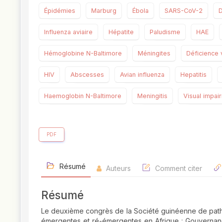
Épidémies
Marburg
Ébola
SARS-CoV-2
Influenza aviaire
Hépatite
Paludisme
HAE
Hémoglobine N-Baltimore
Méningites
Déficience 
HIV
Abscesses
Avian influenza
Hepatitis
Haemoglobin N-Baltimore
Meningitis
Visual impai
PDF
Résumé
Auteurs
Comment citer
Résumé
Le deuxième congrès de la Société guinéenne de patholo
émergentes et ré-émergentes en Afrique : Gouvernan