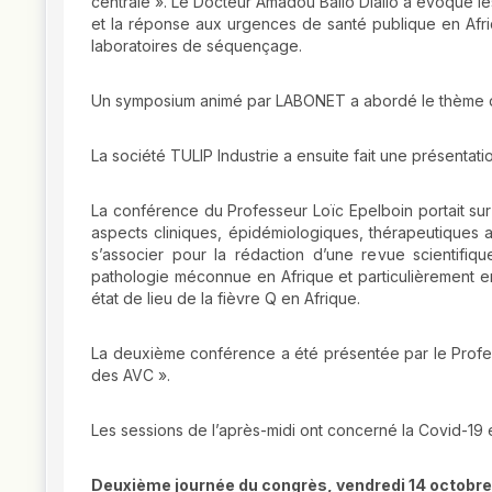
centrale ». Le Docteur Amadou Bailo Diallo a évoqué les
et la réponse aux urgences de santé publique en Afriqu
laboratoires de séquençage.
Un symposium animé par LABONET a abordé le thème de la
La société TULIP Industrie a ensuite fait une présentati
La conférence du Professeur Loïc Epelboin portait sur 
aspects cliniques, épidémiologiques, thérapeutiques ains
s’associer pour la rédaction d’une revue scientifiqu
pathologie méconnue en Afrique et particulièrement 
état de lieu de la fièvre Q en Afrique.
La deuxième conférence a été présentée par le Prof
des AVC ».
Les sessions de l’après-midi ont concerné la Covid-19 e
Deuxième journée du congrès, vendredi 14 octobr