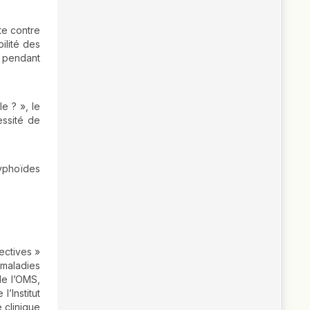
te contre
ilité des
s pendant
e ? », le
essité de
typhoïdes
ectives »
 maladies
de l’OMS,
’Institut
 clinique