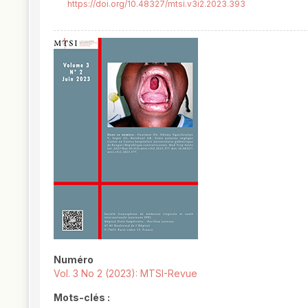
https://doi.org/10.48327/mtsi.v3i2.2023.393
##plugins.themes.novelty.article.
Numéro
Vol. 3 No 2 (2023): MTSI-Revue
Mots-clés :