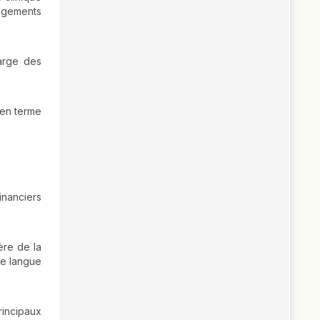
gagements
arge des
yen terme
inanciers
ère de la
de langue
rincipaux