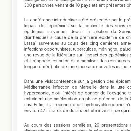
300 personnes venant de 10 pays étaient présentes p
La conférence introductive a été présentée par le pr
Impact des épidémies sur la continuité des soins en
épidémies survenues depuis la création du Servic
diarrhéiques à cause de la première épidémie de cho
Lassa) survenues au cours des cinq dernières années
infections opportunistes, tuberculose, méningite, paludi
une revue de la littérature sur l’impact des épidémies 
et il a appelé les autorités à mobiliser des ressource
longue durée) afin de faire face aux nouvelles malad
Dans une visioconférence sur la gestion des épidémies
Méditerranée Infection de Marseille dans la lutte c
hypercapnie, d’où l’intérêt de donner de l’oxygène trè
entraînent une amélioration en phase précoce, de la 
cas. Enfin, il a reconnu que l’hydroxychloroquine n’
environ 47 milliards de dollars ont été investis, ce qui 
Au cours des sessions parallèles, 29 présentations 
diagnostiques biologiques dont la sérologie, la biol