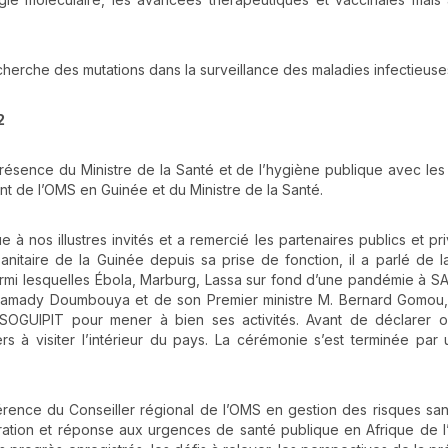
herche des mutations dans la surveillance des maladies infectieuse
2
ésence du Ministre de la Santé et de l’hygiène publique avec les
t de l’OMS en Guinée et du Ministre de la Santé.
 à nos illustres invités et a remercié les partenaires publics et pr
anitaire de la Guinée depuis sa prise de fonction, il a parlé de l
rmi lesquelles Ébola, Marburg, Lassa sur fond d’une pandémie à 
l Mamady Doumbouya et de son Premier ministre M. Bernard Gomou
GUIPIT pour mener à bien ses activités. Avant de déclarer o
ers à visiter l’intérieur du pays. La cérémonie s’est terminée par
ence du Conseiller régional de l’OMS en gestion des risques sani
aration et réponse aux urgences de santé publique en Afrique de l