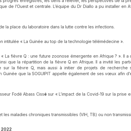
 progrès enregistrés, les défis à relever, les perspectives de la pr
e de l’Ouest et centrale. L’équipe du Dr Diallo a pu installer en A
 place du laboratoire dans la lutte contre les infections.
on intitulée « La Guinée au top de la technologie télémédecine ».
« La fièvre Q : une future zoonose émergente en Afrique ? ». Il a d
i que la répartition de la fièvre Q en Afrique. Il a invité les parti
e sur la fièvre Q, mais aussi à initier de projets de recherche 
en Guinée que la SOGUIPIT appelle également de ses vœux afin d’é
esseur Fodé Abass Ciss
é
sur « L’impact de la Covid-19 sur la prise 
t les maladies chroniques transmissibles (VIH, TB) ou non transmissi
e 2022