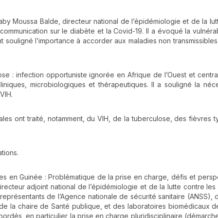
y Moussa Balde, directeur national de l’épidémiologie et de la lut
communication sur le diabète et la Covid-19. Il a évoqué la vulnérab
ent souligné l’importance à accorder aux maladies non transmissible
e : infection opportuniste ignorée en Afrique de l’Ouest et central
iniques, microbiologiques et thérapeutiques. Il a souligné la néc
 VIH.
ales ont traité, notamment, du VIH, de la tuberculose, des fièvres 
tions.
nées en Guinée : Problématique de la prise en charge, défis et persp
cteur adjoint national de l’épidémiologie et de la lutte contre les
s représentants de l’Agence nationale de sécurité sanitaire (ANSS), 
de la chaire de Santé publique, et des laboratoires biomédicaux de l
ordés, en particulier la prise en charge pluridisciplinaire (démarche