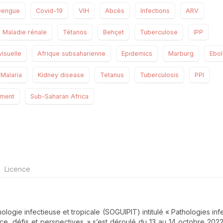
Dengue
Covid-19
VIH
Abcès
Infections
ARV
Maladie rénale
Tétanos
Behçet
Tuberculose
IPP
visuelle
Afrique subsaharienne
Epidemics
Marburg
Ebol
Malaria
Kidney disease
Tetanus
Tuberculosis
PPI
rment
Sub-Saharan Africa
Licence
gie infectieuse et tropicale (SOGUIPIT) intitulé « Pathologies inf
ce, défis et perspectives
»
s’est déroulé du 13 au 14 octobre 2022