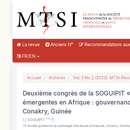
##plugins.themes.novelty.accessible_menu.label##
##plugins.themes.novelty.accessible_menu.main_navigation##
##plugins.themes.novelty.accessible_menu.main_content##
##plugins.themes.novelty.accessible_menu.sidebar##
La revue
Anciens N°
Recommandations aux a
FR/EN
Accueil
Archives
Vol. 3 No 2 (2023): MTSI-Rev
Deuxième congrès de la SOGUIPIT « 
émergentes en Afrique : gouvernance
Conakry, Guinée
(1)
SOGUIPIT
(1)
Société guinéenne de pathologie infectieuse et tropicale, Conakry, Guinée