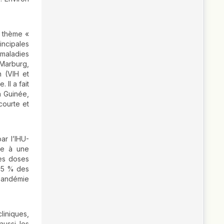
e thème «
incipales
maladies
 Marburg,
n (VIH et
 Il a fait
n Guinée,
courte et
ar l’IHU-
iée à une
les doses
 65 % des
 pandémie
liniques,
aussi les