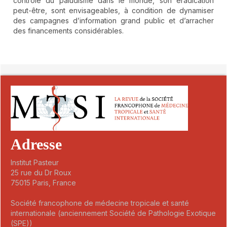
contrôle du paludisme dans le monde, son éradication
peut-être, sont envisageables, à condition de dynamiser
des campagnes d’information grand public et d’arracher
des financements considérables.
##plugins.themes.novelty.article.detai
Adresse
Institut Pasteur
25 rue du Dr Roux
75015 Paris, France
Société francophone de médecine tropicale et santé
internationale (anciennement Société de Pathologie Exotique
(SPE))