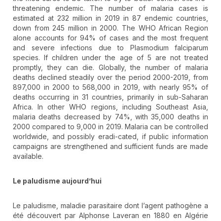
threatening endemic. The number of malaria cases is
estimated at 232 million in 2019 in 87 endemic countries,
down from 245 million in 2000. The WHO African Region
alone accounts for 94% of cases and the most frequent
and severe infections due to Plasmodium falciparum
species. If children under the age of 5 are not treated
promptly, they can die. Globally, the number of malaria
deaths declined steadily over the period 2000-2019, from
897,000 in 2000 to 568,000 in 2019, with nearly 95% of
deaths occurring in 31 countries, primarily in sub-Saharan
Africa. In other WHO regions, including Southeast Asia,
malaria deaths decreased by 74%, with 35,000 deaths in
2000 compared to 9,000 in 2019. Malaria can be controlled
worldwide, and possibly eradi-cated, if public information
campaigns are strengthened and sufficient funds are made
available.
Le paludisme aujourd’hui
Le paludisme, maladie parasitaire dont l’agent pathogène a
été découvert par Alphonse Laveran en 1880 en Algérie