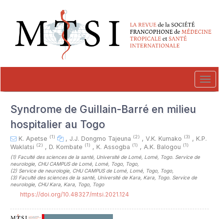
##plugins.themes.novelty.accessible_menu.label##
##plugins.themes.novelty.accessible_menu.main_navigation##
##plugins.themes.novelty.accessible_menu.main_content##
##plugins.themes.novelty.accessible_menu.sidebar##
Tog
navi
Syndrome de Guillain-Barré en milieu
hospitalier au Togo
(1)
(2)
(3)
K. Apetse
,
J.J. Dongmo Tajeuna
,
V.K. Kumako
,
K.P.
(2)
(1)
(1)
(1)
Waklatsi
,
D. Kombate
,
K. Assogba
,
A.K. Balogou
(1)
Faculté des sciences de la santé, Université de Lomé, Lomé, Togo. Service de
neurologie, CHU CAMPUS de Lomé, Lomé, Togo, Togo
,
(2)
Service de neurologie, CHU CAMPUS de Lomé, Lomé, Togo, Togo
,
(3)
Faculté des sciences de la santé, Université de Kara, Kara, Togo. Service de
neurologie, CHU Kara, Kara, Togo, Togo
https://doi.org/10.48327/mtsi.2021.124