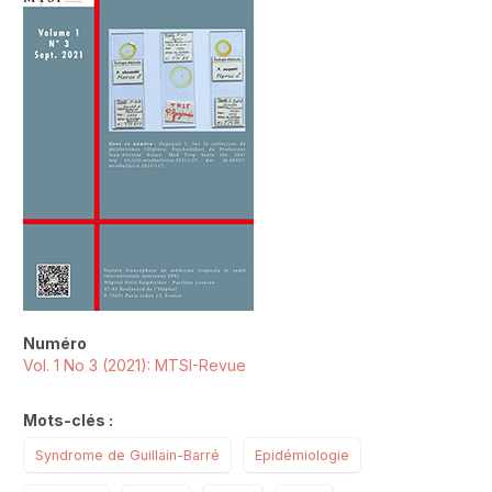
##plugins.themes.novelty.article.sideb
Numéro
Vol. 1 No 3 (2021): MTSI-Revue
Mots-clés :
Syndrome de Guillain-Barré
Epidémiologie