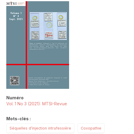
##plugins.themes.novelty.article.sideb
Numéro
Vol. 1 No 3 (2021): MTSI-Revue
Mots-clés :
Séquelles d’injection intrafessière
Coxopathie