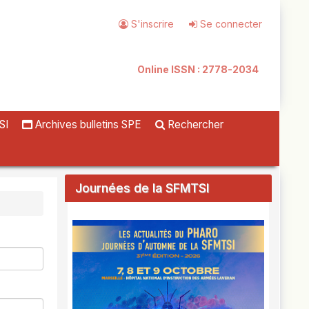
S'inscrire
Se connecter
Online ISSN : 2778-2034
SI
Archives bulletins SPE
Rechercher
Journées de la SFMTSI