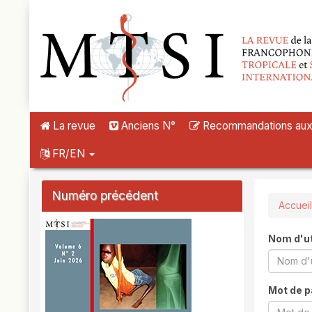
##plugins.themes.novelty.accessible_menu.label##
##plugins.themes.novelty.accessible_menu.main_navigation##
##plugins.themes.novelty.accessible_menu.main_content##
##plugins.themes.novelty.accessible_menu.sidebar##
La revue
Anciens N°
Recommandations aux a
FR/EN
Numéro précédent
Accueil
Nom d'ut
Mot de 