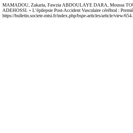
MAMADOU, Zakaria, Fawzia ABDOULAYE DARA, Moussa T
ADEHOSSI. « L’épilepsie Post-Accident Vasculaire cérébral : Premièr
https://bulletin.societe-mtsi.fr/index.php/bspe-articles/article/view/654.