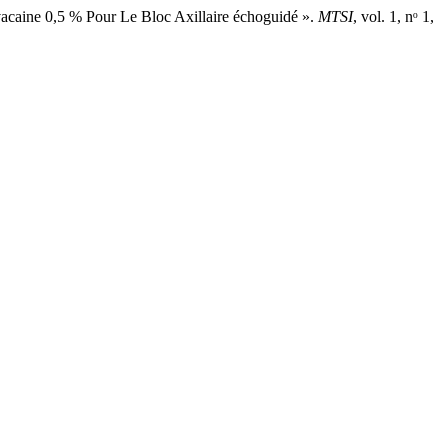
ivacaine 0,5 % Pour Le Bloc Axillaire échoguidé ».
MTSI
, vol. 1, nᵒ 1,