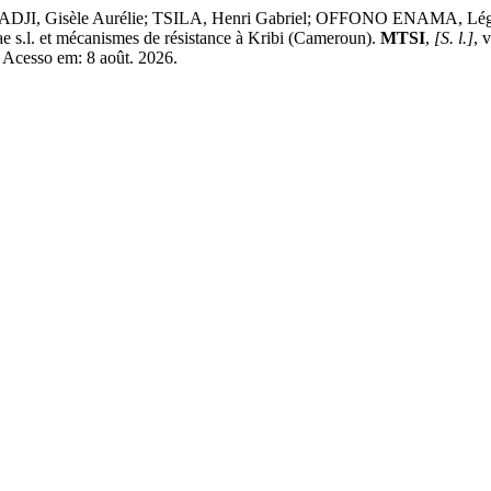
, Gisèle Aurélie; TSILA, Henri Gabriel; OFFONO ENAMA, Lég
s.l. et mécanismes de résistance à Kribi (Cameroun).
MTSI
,
[S. l.]
, 
4. Acesso em: 8 août. 2026.