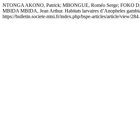
NTONGA AKONO, Patrick; MBONGUE, Roméo Serge; FOKO DADJI
MBIDA MBIDA, Jean Arthur. Habitats larvaires d’Anopheles gambiae 
https://bulletin.societe-mtsi.fr/index.php/bspe-articles/article/view/28