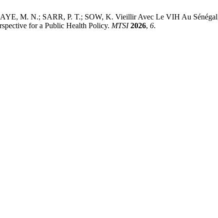
. N.; SARR, P. T.; SOW, K. Vieillir Avec Le VIH Au Sénégal, Pe
pective for a Public Health Policy.
MTSI
2026
,
6
.