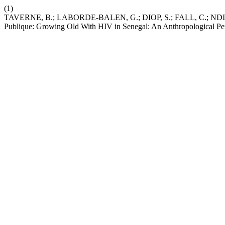
(1)
TAVERNE, B.; LABORDE-BALEN, G.; DIOP, S.; FALL, C.; NDIAYE, M
Publique: Growing Old With HIV in Senegal: An Anthropological Pers