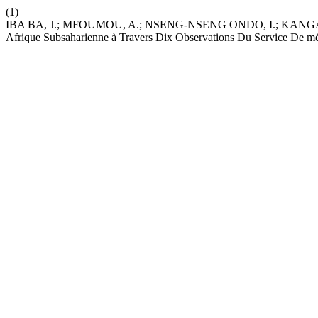
(1)
IBA BA, J.; MFOUMOU, A.; NSENG-NSENG ONDO, I.; KANGAN
Afrique Subsaharienne à Travers Dix Observations Du Service De méd