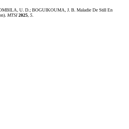
LA, U. D.; BOGUIKOUMA, J. B. Maladie De Still En
on).
MTSI
2025
,
5
.