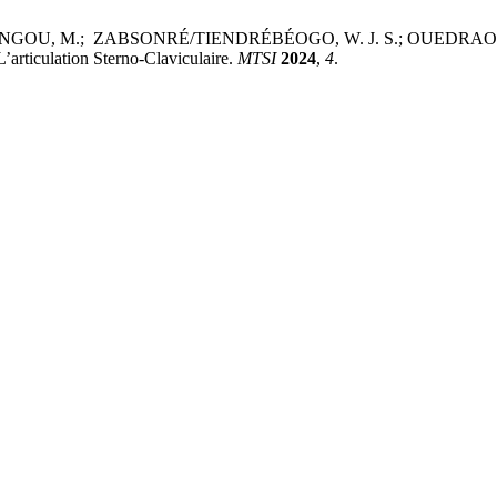
GOU, M.; ZABSONRÉ/TIENDRÉBÉOGO, W. J. S.; OUEDRAOGO, D.-
articulation Sterno-Claviculaire.
MTSI
2024
,
4
.