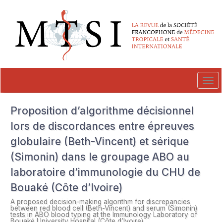
##plugins.themes.novelty.accessible_menu.label##
##plugins.themes.novelty.accessible_menu.main_navigation##
##plugins.themes.novelty.accessible_menu.main_content##
##plugins.themes.novelty.accessible_menu.sidebar##
Tog
navi
Proposition d’algorithme décisionnel
lors de discordances entre épreuves
globulaire (Beth-Vincent) et sérique
(Simonin) dans le groupage ABO au
laboratoire d’immunologie du CHU de
Bouaké (Côte d’Ivoire)
A proposed decision-making algorithm for discrepancies
between red blood cell (Beth-Vincent) and serum (Simonin)
tests in ABO blood typing at the Immunology Laboratory of
Bouaké University Hospital (Côte d’Ivoire)