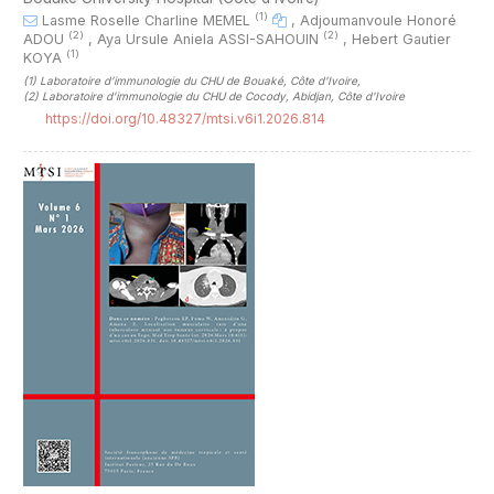
(1)
Lasme Roselle Charline MEMEL
,
Adjoumanvoule Honoré
(2)
(2)
ADOU
,
Aya Ursule Aniela ASSI-SAHOUIN
,
Hebert Gautier
(1)
KOYA
(1)
Laboratoire d’immunologie du CHU de Bouaké, Côte d'Ivoire
,
(2)
Laboratoire d’immunologie du CHU de Cocody, Abidjan, Côte d'Ivoire
https://doi.org/10.48327/mtsi.v6i1.2026.814
##plugins.themes.novelty.article.sideb