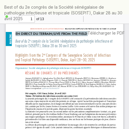
Retourner
Best of du 2e congrès de la Société sénégalaise de
aux
pathologie infectieuse et tropicale (SOSEPIT), Dakar 28 au 30
informations
avril 2025
sur
l'article
Télécharger
Télécharger le PDF