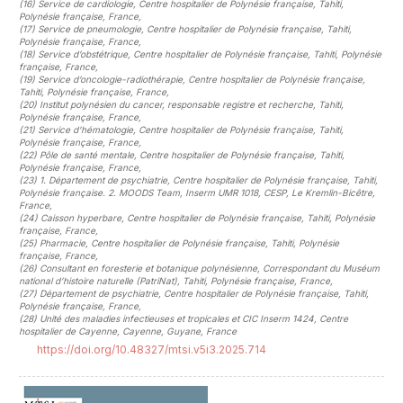
(16)
Service de cardiologie, Centre hospitalier de Polynésie française, Tahiti,
Polynésie française, France
,
(17)
Service de pneumologie, Centre hospitalier de Polynésie française, Tahiti,
Polynésie française, France
,
(18)
Service d’obstétrique, Centre hospitalier de Polynésie française, Tahiti, Polynésie
française, France
,
(19)
Service d’oncologie-radiothérapie, Centre hospitalier de Polynésie française,
Tahiti, Polynésie française, France
,
(20)
Institut polynésien du cancer, responsable registre et recherche, Tahiti,
Polynésie française, France
,
(21)
Service d’hématologie, Centre hospitalier de Polynésie française, Tahiti,
Polynésie française, France
,
(22)
Pôle de santé mentale, Centre hospitalier de Polynésie française, Tahiti,
Polynésie française, France
,
(23)
1. Département de psychiatrie, Centre hospitalier de Polynésie française, Tahiti,
Polynésie française. 2. MOODS Team, Inserm UMR 1018, CESP, Le Kremlin-Bicêtre,
France
,
(24)
Caisson hyperbare, Centre hospitalier de Polynésie française, Tahiti, Polynésie
française, France
,
(25)
Pharmacie, Centre hospitalier de Polynésie française, Tahiti, Polynésie
française, France
,
(26)
Consultant en foresterie et botanique polynésienne, Correspondant du Muséum
national d’histoire naturelle (PatriNat), Tahiti, Polynésie française, France
,
(27)
Département de psychiatrie, Centre hospitalier de Polynésie française, Tahiti,
Polynésie française, France
,
(28)
Unité des maladies infectieuses et tropicales et CIC Inserm 1424, Centre
hospitalier de Cayenne, Cayenne, Guyane, France
https://doi.org/10.48327/mtsi.v5i3.2025.714
##plugins.themes.novelty.article.sideb