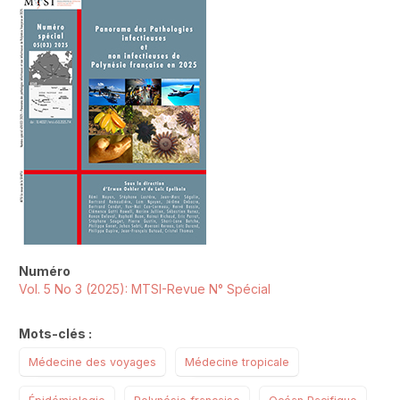
Numéro
Vol. 5 No 3 (2025): MTSI-Revue N° Spécial
Mots-clés :
Médecine des voyages
Médecine tropicale