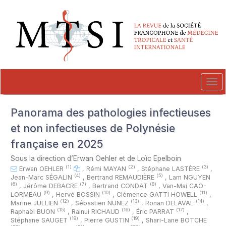
##plugins.themes.novelty.accessible_menu.label##
##plugins.themes.novelty.accessible_menu.main_navigation##
##plugins.themes.novelty.accessible_menu.main_content##
##plugins.themes.novelty.accessible_menu.sidebar##
Tog
navi
Panorama des pathologies infectieuses
et non infectieuses de Polynésie
française en 2025
Sous la direction d’Erwan Oehler et de Loïc Epelboin
(1)
(2)
(3)
Erwan OEHLER
,
Rémi MAYAN
,
Stéphane LASTÈRE
,
(4)
(5)
Jean-Marc SÉGALIN
,
Bertrand REMAUDIÈRE
,
Lam NGUYEN
(6)
(7)
(8)
,
Jérôme DEBACRE
,
Bertrand CONDAT
,
Van-Mai CAO-
(9)
(10)
(11)
LORMEAU
,
Hervé BOSSIN
,
Clémence GATTI HOWELL
,
(12)
(13)
(14)
Marine JULLIEN
,
Sébastien NUNEZ
,
Ronan DELAVAL
,
(15)
(16)
(17)
Raphaël BUON
,
Rainui RICHAUD
,
Éric PARRAT
,
(18)
(19)
Stéphane SAUGET
,
Pierre GUSTIN
,
Shari-Lane BOTCHE