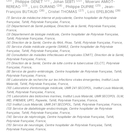
(20)
(21)
(22)
,
Philippe GENET
,
Johan SEBTI
,
Moerani AMIOT-
(23)
(24)
(25)
REREAO
,
Loïc DURAND
,
Philippe DUPIRE
,
Jean-
(26)
(27)
(28)
François BUTAUD
,
Cristel THOMAS
,
Loïc EPELBOIN
(1)
Service de médecine interne et polyvalente, Centre hospitalier de Polynésie
française, Tahiti, Polynésie française, France
,
(2)
Département de Santé publique, Direction de la Santé, Polynésie française,
France
,
(3)
Département de biologie médicale, Centre hospitalier de Polynésie française,
Tahiti, Polynésie française, France
,
(4)
Direction de la Santé, Centre du RAA, Pirae, Tahiti, Polynésie française, France
,
(5)
Service d’aide médicale urgente (SAMU), Centre hospitalier de Polynésie
française, Tahiti, Polynésie française, France
,
(6)
Consultation de maladies infectieuses et tropicales (CMIT), Direction de la Santé,
Polynésie française, France
,
(7)
Direction de la Santé, Centre de lutte contre la tuberculose (CLCT), Polynésie
française, France
,
(8)
Service de gastro-entérologie, Centre hospitalier de Polynésie française, Tahiti,
Polynésie française, France
,
(9)
Laboratoire de recherche sur les infections virales émergentes, Institut Louis
Malardé, Tahiti, Polynésie française, France
,
(10)
Laboratoire d’entomologie médicale, UMR 241 SECOPOL, Institut Louis Malardé,
Tahiti, Polynésie française, France
,
(11)
Laboratoire des biotoxines marines, Institut Louis Malardé, UMR SECOPOL (ILM,
IRD, IFREMER, UPF), Papeete, Tahiti, Polynésie française, France
,
(12)
Institut Louis Malardé, UMR 241 SECOPOL, Tahiti, Polynésie française, France
,
(13)
Service de diabétologie-endocrinologie, Centre hospitalier de Polynésie
française, Tahiti, Polynésie française, France
,
(14)
Service de néphrologie, Centre hospitalier de Polynésie française, Tahiti,
Polynésie française, France
,
(15)
Service de neurologie, Centre hospitalier de Polynésie française, Tahiti,
Polynésie française, France
,