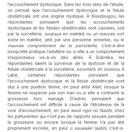
l’accouchement dystocique. Dans les trois sites de l’étude,
on pensait que l’accouchement dystocique et la fistule
obstétricale ont une origine mystique. À Kissidougou, les
répondantes pensaient que les accouchements
dystociques et les fistules obstétricales sont causées, soit
par la sorcellerie,
soubaya
en malinké ou un mauvais sort
korte
en malinké, jeté par une personne ennemie, ou le
mauvais comportement de la parturiente
, c’est-à-dire
lorsqu’elle pratique l’adultère ou si elle a un comportement
irrespectueux vis-à-vis des aînés. À Dubréka, les
répondantes liaient la survenue de la dystocie et de la
fistule obstétricale à la sorcellerie,
koromikhi
. en soussou À
Labé, certaines répondantes pensaient que
l’accouchement dystocique et la fistule obstétricale sont
dus à une punition divine, en peul
lette Allah
, lorsque la
femme ne respecte pas son mari ou si elle a contracté la
grossesse hors mariage. D’autres pensaient que
l’accouchement est difficile à cause de l’étroitesse de la
voie d’accouchement, en peul
lawol ngol no faadhi
, chez
les parturientes qui n’ont pas de rapports sexuels pendant
la grossesse ou encore lorsque la femme n’a pas été
proprement excisée, en peul
o suuwaaki laabhi
, c’est-à-