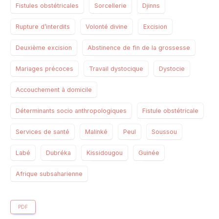
Fistules obstétricales
Sorcellerie
Djinns
Rupture d’interdits
Volonté divine
Excision
Deuxième excision
Abstinence de fin de la grossesse
Mariages précoces
Travail dystocique
Dystocie
Accouchement à domicile
Déterminants socio anthropologiques
Fistule obstétricale
Services de santé
Malinké
Peul
Soussou
Labé
Dubréka
Kissidougou
Guinée
Afrique subsaharienne
PDF