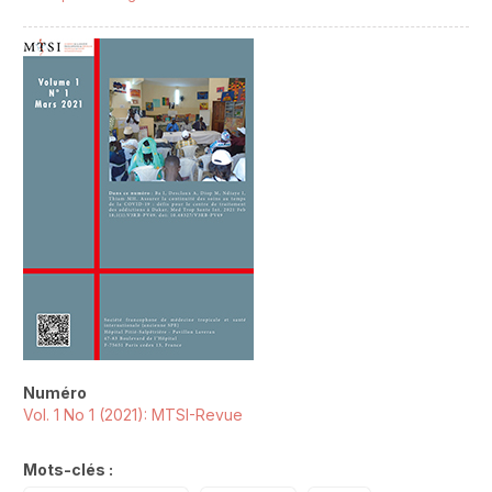
##plugins.themes.novelty.article.sideb
Numéro
Vol. 1 No 1 (2021): MTSI-Revue
Mots-clés :