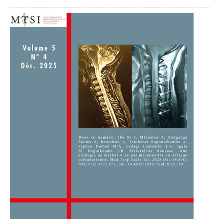
##plugins.themes.novelty.article.sideb