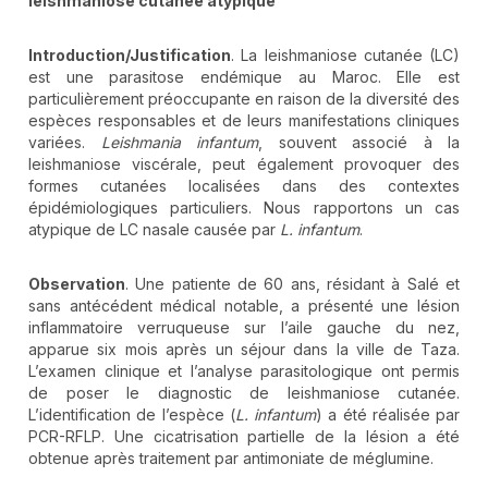
leishmaniose cutanée atypique
Introduction/Justification
. La leishmaniose cutanée (LC)
est une parasitose endémique au Maroc. Elle est
particulièrement préoccupante en raison de la diversité des
espèces responsables et de leurs manifestations cliniques
variées.
Leishmania infantum
, souvent associé à la
leishmaniose viscérale, peut également provoquer des
formes cutanées localisées dans des contextes
épidémiologiques particuliers. Nous rapportons un cas
atypique de LC nasale causée par
L.
infantum
.
Observation
. Une patiente de 60 ans, résidant à Salé et
sans antécédent médical notable, a présenté une lésion
inflammatoire verruqueuse sur l’aile gauche du nez,
apparue six mois après un séjour dans la ville de Taza.
L’examen clinique et l’analyse parasitologique ont permis
de poser le diagnostic de leishmaniose cutanée.
L’identification de l’espèce (
L. infantum
) a été réalisée par
PCR-RFLP. Une cicatrisation partielle de la lésion a été
obtenue après traitement par antimoniate de méglumine.