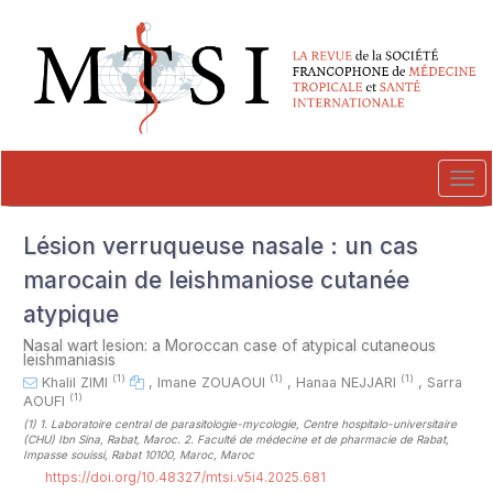
##plugins.themes.novelty.accessible_menu.label##
##plugins.themes.novelty.accessible_menu.main_navigation##
##plugins.themes.novelty.accessible_menu.main_content##
##plugins.themes.novelty.accessible_menu.sidebar##
Tog
navi
Lésion verruqueuse nasale : un cas
marocain de leishmaniose cutanée
atypique
Nasal wart lesion: a Moroccan case of atypical cutaneous
leishmaniasis
(1)
(1)
(1)
Khalil ZIMI
,
Imane ZOUAOUI
,
Hanaa NEJJARI
,
Sarra
(1)
AOUFI
(1)
1. Laboratoire central de parasitologie-mycologie, Centre hospitalo-universitaire
(CHU) Ibn Sina, Rabat, Maroc. 2. Faculté de médecine et de pharmacie de Rabat,
Impasse souissi, Rabat 10100, Maroc, Maroc
https://doi.org/10.48327/mtsi.v5i4.2025.681