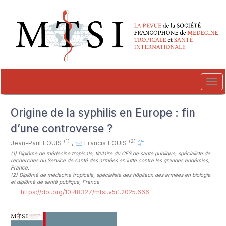
##plugins.themes.novelty.accessible_menu.label##
##plugins.themes.novelty.accessible_menu.main_navigation##
##plugins.themes.novelty.accessible_menu.main_content##
##plugins.themes.novelty.accessible_menu.sidebar##
Tog
navi
Origine de la syphilis en Europe : fin
d’une controverse ?
(1)
(2)
Jean-Paul LOUIS
,
Francis LOUIS
(1)
Diplômé de médecine tropicale, titulaire du CES de santé publique, spécialiste de
recherches du Service de santé des armées en lutte contre les grandes endémies,
France
,
(2)
Diplômé de médecine tropicale, spécialiste des hôpitaux des armées en biologie
et diplômé de santé publique, France
https://doi.org/10.48327/mtsi.v5i1.2025.666
##plugins.themes.novelty.article.sideb