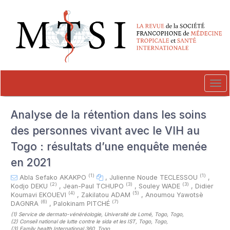
##plugins.themes.novelty.accessible_menu.label##
##plugins.themes.novelty.accessible_menu.main_navigation##
##plugins.themes.novelty.accessible_menu.main_content##
##plugins.themes.novelty.accessible_menu.sidebar##
Tog
navi
Analyse de la rétention dans les soins
des personnes vivant avec le VIH au
Togo : résultats d’une enquête menée
en 2021
(1)
(1)
Abla Sefako AKAKPO
,
Julienne Noude TECLESSOU
,
(2)
(3)
(3)
Kodjo DEKU
,
Jean-Paul TCHUPO
,
Souley WADE
,
Didier
(4)
(5)
Koumavi EKOUEVI
,
Zakilatou ADAM
,
Anoumou Yawotsè
(6)
(7)
DAGNRA
,
Palokinam PITCHÉ
(1)
Service de dermato-vénéréologie, Université de Lomé, Togo, Togo
,
(2)
Conseil national de lutte contre le sida et les IST, Togo, Togo
,
(3)
Family health International 360, Togo
,