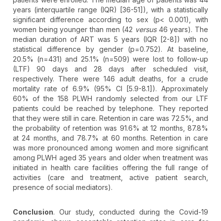
years (interquartile range (IQR) [36-51]), with a statistically
significant difference according to sex (p< 0.001), with
women being younger than men (42
versus
46 years). The
median duration of ART was 5 years (IQR [2-8]) with no
statistical difference by gender (p=0.752). At baseline,
20.5% (n=431) and 25.1% (n=509) were lost to follow-up
(LTF) 90 days and 28 days after scheduled visit,
respectively. There were 146 adult deaths, for a crude
mortality rate of 6.9% (95% CI [5.9-8.1]). Approximately
60% of the 158 PLWH randomly selected from our LTF
patients could be reached by telephone. They reported
that they were still in care. Retention in care was 72.5%, and
the probability of retention was 91.6% at 12 months, 87.8%
at 24 months, and 78.7% at 60 months. Retention in care
was more pronounced among women and more significant
among PLWH aged 35 years and older when treatment was
initiated in health care facilities offering the full range of
activities (care and treatment, active patient search,
presence of social mediators).
Conclusion
. Our study, conducted during the Covid-19