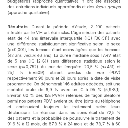
budgétaires (approche quantitative). Y ont été associés
des entretiens individuels approfondis et des
focus groups
(approche qualitative).
Résultats
. Durant la période d’étude, 2 100 patients
infectés par le VIH ont été inclus. L’âge médian des patients
était de 44 ans (intervalle interquartile (IIQ) [36-51]) avec
une différence statistiquement significative selon le sexe
(p<0,001), les femmes étant moins âgées que les hommes
(42 ans
versus
46 ans). La durée médiane sous TARV était
de 5 ans (IIQ [2-8]) sans différence statistique selon le
sexe (p=0,752). Au jour de l’enquête, 20,5 % (n=431) et
25,1 % (n=509) étaient perdus de vue (PDV)
respectivement 90 jours et 28 jours après la date de visite
programmée. On dénombrait 146 adultes décédés, soit une
mortalité brute de 6,9 % avec un IC à 95 % [5,9-8,1].
Environ 60 % des 158 PVVIH retenues de façon aléatoire
parmi nos patients PDV avaient pu être joints au téléphone
et continuaient toujours le traitement selon leurs
déclarations. La rétention dans les soins était de 72,5 %
des patients et la probabilité de poursuivre le traitement de
91,6 % à 12 mois, de 87,8 % à 24 mois et de 78,7 % à 60