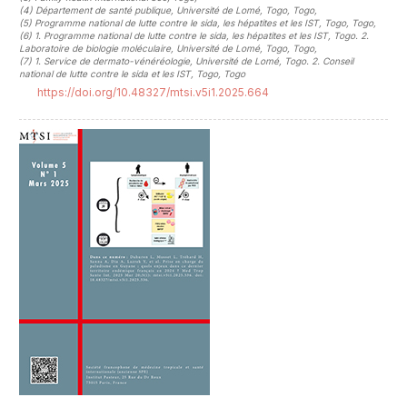
(4)
Département de santé publique, Université de Lomé, Togo, Togo
,
(5)
Programme national de lutte contre le sida, les hépatites et les IST, Togo, Togo
,
(6)
1. Programme national de lutte contre le sida, les hépatites et les IST, Togo. 2.
Laboratoire de biologie moléculaire, Université de Lomé, Togo, Togo
,
(7)
1. Service de dermato-vénéréologie, Université de Lomé, Togo. 2. Conseil
national de lutte contre le sida et les IST, Togo, Togo
https://doi.org/10.48327/mtsi.v5i1.2025.664
##plugins.themes.novelty.article.sideb