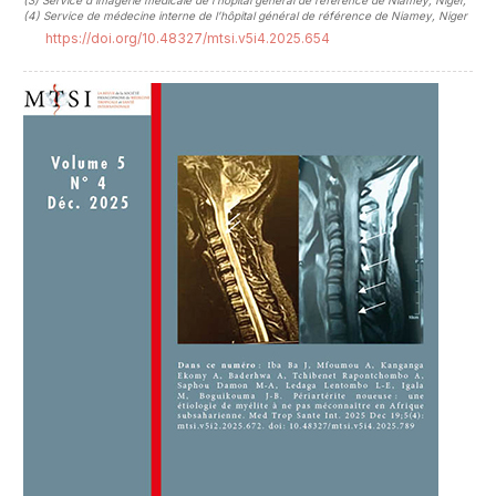
(4)
Service de médecine interne de l’hôpital général de référence de Niamey, Niger
https://doi.org/10.48327/mtsi.v5i4.2025.654
##plugins.themes.novelty.article.sideb