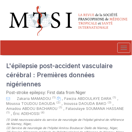
##plugins.themes.novelty.accessible_menu.label##
##plugins.themes.novelty.accessible_menu.main_navigation##
##plugins.themes.novelty.accessible_menu.main_content##
##plugins.themes.novelty.accessible_menu.sidebar##
Tog
navi
L'épilepsie post-accident vasculaire
cérébral : Premières données
nigériennes
Post-stroke epilepsy: First data from Niger
(1)
(1)
Zakaria MAMADOU
,
Fawzia ABDOULAYE DARA
,
(2)
(3)
Moussa TOUDOU DAOUDA
,
Inoussa DAOUDA BAKO
,
(1)
Amadou ABDOU BACHAROU
,
Fataoulaye SOUMANA HASSANE
(1)
(4)
,
Éric ADEHOSSI
(1)
Unité neurovasculaire du service de neurologie de l’hôpital général de référence
de Niamey, Niger
,
(2)
Service de neurologie de l’hôpital Amirou Boubacar Diallo de Niamey, Niger
,
(3)
Service d’imagerie médicale de l’hôpital général de référence de Niamey, Niger
,