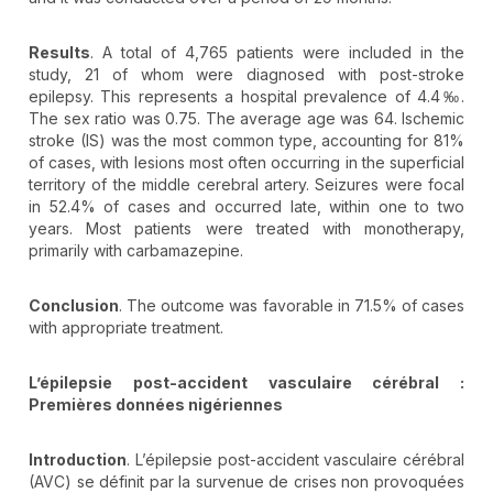
Results
. A total of 4,765 patients were included in the
study, 21 of whom were diagnosed with post-stroke
epilepsy. This represents a hospital prevalence of 4.4‰.
The sex ratio was 0.75. The average age was 64. Ischemic
stroke (IS) was the most common type, accounting for 81%
of cases, with lesions most often occurring in the superficial
territory of the middle cerebral artery. Seizures were focal
in 52.4% of cases and occurred late, within one to two
years. Most patients were treated with monotherapy,
primarily with carbamazepine.
Conclusion
. The outcome was favorable in 71.5% of cases
with appropriate treatment.
L’épilepsie post-accident vasculaire cérébral
:
Premi
ères donn
ées nig
ériennes
Introduction
. L’épilepsie post-accident vasculaire cérébral
(AVC) se définit par la survenue de crises non provoquées