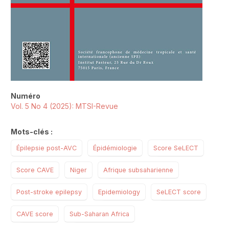
Numéro
Vol. 5 No 4 (2025): MTSI-Revue
Mots-clés :
Épilepsie post-AVC
Épidémiologie
Score SeLECT
Score CAVE
Niger
Afrique subsaharienne
Post-stroke epilepsy
Epidemiology
SeLECT score
CAVE score
Sub-Saharan Africa