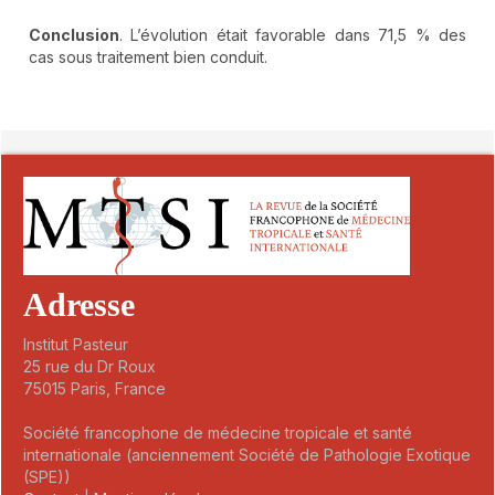
Conclusion
. L’évolution était favorable dans 71,5 % des
cas sous traitement bien conduit.
##plugins.themes.novelty.article.detai
Adresse
Institut Pasteur
25 rue du Dr Roux
75015 Paris, France
Société francophone de médecine tropicale et santé
internationale (anciennement Société de Pathologie Exotique
(SPE))