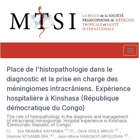
##plugins.themes.novelty.accessible_menu.label##
##plugins.themes.novelty.accessible_menu.main_navigation##
##plugins.themes.novelty.accessible_menu.main_content##
##plugins.themes.novelty.accessible_menu.sidebar##
Tog
navi
Place de l'histopathologie dans le
diagnostic et la prise en charge des
méningiomes intracrâniens. Expérience
hospitalière à Kinshasa (République
démocratique du Congo)
The role of histopathology in the diagnosis and management
of intracranial meningiomas. Hospital experience in Kinshasa
(Democratic Republic of Congo)
(1)
(1)
Elie NKAMBA KAPIAMBA
,
Olive KISILE MIKUO
,
(2)
(3)
Glennie NTSAMBI EBA
,
Jean-Marie KABONGO MPOLESHA
,