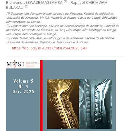
(1)
Bienvenu LEBWAZE MASSAMBA
,
Raphaël CHIRIMWAMI
(1)
BULAKALI
(1)
Département d’anatomie-pathologique de Kinshasa, Faculté de médecine,
Université de Kinshasa, BP 123, République démocratique du Congo, République
démocratique du Congo
,
(2)
Département de chirurgie, Service de neurochirurgie de Kinshasa, Faculté de
médecine, Université de Kinshasa, BP 123, République démocratique du Congo,
République démocratique du Congo
,
(3)
Département d’Anatomie-Pathologique de Kinshasa, Faculté de Médecine,
Université de Kinshasa, République démocratique du Congo
https://doi.org/10.48327/mtsi.v5i4.2025.647
##plugins.themes.novelty.article.sideb