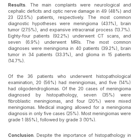
Results
. The main complaints were neurological and
cephalic deficits and optic nerve damage in 49 (48%) and
23 (22.5%) patients, respectively. The most common
diagnostic hypotheses were meningioma (43.1%), brain
tumor (27.5%), and expansive intracranial process (13.7%).
Eighty-four patients (92.2%) underwent CT scans, and
seven (6.9%) underwent MRIs. The most common
diagnoses were meningioma in 40 patients (39.2%), brain
tumor in 34 patients (33.3%), and glioma in 15 patients
(14.7%).
Of the 36 patients who underwent histopathological
examination, 20 (56%) had meningiomas, and five (14%)
had oligodendrogliomas. Of the 20 cases of meningioma
diagnosed by histopathology, seven (35%) were
fibroblastic meningiomas, and four (20%) were mixed
meningiomas. Medical imaging allowed for a meningioma
diagnosis in only five cases (25%). Most meningiomas were
grade 1 (85%), followed by grade 3 (10%).
Conclusion
. Despite the importance of histopathology in